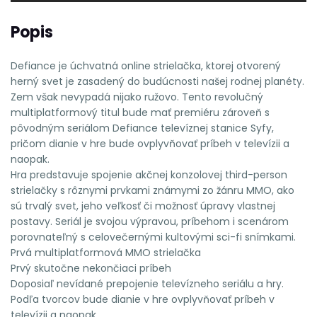
Popis
Defiance je úchvatná online strielačka, ktorej otvorený
herný svet je zasadený do budúcnosti našej rodnej planéty.
Zem však nevypadá nijako ružovo. Tento revolučný
multiplatformový titul bude mať premiéru zároveň s
pôvodným seriálom Defiance televíznej stanice Syfy,
pričom dianie v hre bude ovplyvňovať príbeh v televízii a
naopak.
Hra predstavuje spojenie akčnej konzolovej third-person
strielačky s rôznymi prvkami známymi zo žánru MMO, ako
sú trvalý svet, jeho veľkosť či možnosť úpravy vlastnej
postavy. Seriál je svojou výpravou, príbehom i scenárom
porovnateľný s celovečernými kultovými sci-fi snímkami.
Prvá multiplatformová MMO strielačka
Prvý skutočne nekončiaci príbeh
Doposiaľ nevídané prepojenie televízneho seriálu a hry.
Podľa tvorcov bude dianie v hre ovplyvňovať príbeh v
televízii a naopak.