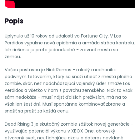
Popis
Uplynulo už 10 rokov od udalostí vo Fortune City. V Los
Perdidos vypukne nová epidémia a armáda stráca kontrolu.
Ich riešenie je preto jednoduché - zrovnať mesto so
zemou.
Vašou postavou je Nick Ramos - mladý mechanik s
podivným tetovaním, ktorý sa snaží utiecť z mesta plného
zombie, skôr, než nadchádzajúci vojenský úder zmaže Los
Perdidos a všetko v ňom z povrchu zemského. Nick to však
sám nedokáže - musí nájsť ďalších preživších, má na to
však len šesť dní. Musí spontánne kombinovať zbrane a
snažiť sa prežiť za každú cenu.
Dead Rising 3 je skutočný zombie zážitok novej generácie -
využívajúc potenciál výkonu v XBOX One, obrovský
otvorený svet, neutíchajúcu akciu a doteraz nevídané