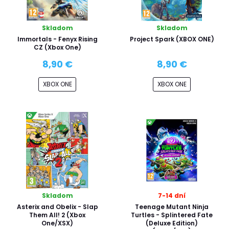
Skladom
Skladom
Immortals - Fenyx Rising
Project Spark (XBOX ONE)
CZ (Xbox One)
8,90 €
8,90 €
XBOX ONE
XBOX ONE
Skladom
7-14 dní
Asterix and Obelix - Slap
Teenage Mutant Ninja
Them All! 2 (Xbox
Turtles - Splintered Fate
One/XSX)
(Deluxe Edition)