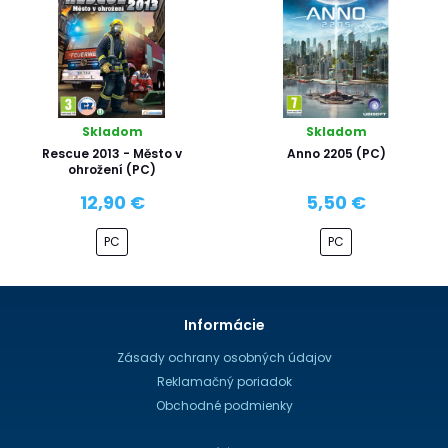
Skladom
Skladom
Rescue 2013 - Město v
Anno 2205 (PC)
ohrožení (PC)
12,90 €
5,50 €
PC
PC
Informácie
Zásady ochrany osobných údajov
Reklamačný poriadok
Obchodné podmienky