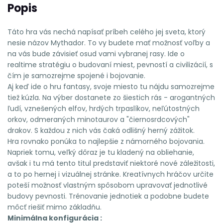
Popis
Táto hra vás nechá napísať príbeh celého jej sveta, ktorý
nesie názov Mythador. To vy budete mať možnosť voľby a
na vás bude závisieť osud vami vybranej rasy. Ide o
realtime stratégiu o budovaní miest, pevností a civilizácií, s
čím je samozrejme spojené i bojovanie.
Aj keď ide o hru fantasy, svoje miesto tu nájdu samozrejme
tiež kúzla. Na výber dostanete zo šiestich rás - arogantných
ľudí, vznešených elfov, hrdých trpaslíkov, neľútostných
orkov, odmeraných minotaurov a "čiernosrdcových"
drakov. S každou z nich vás čaká odlišný herný zážitok.
Hra rovnako ponúka to najlepšie z námorného bojovania.
Napriek tomu, veľký dôraz je tu kladený na obliehanie,
avšak i tu má tento titul predstaviť niektoré nové záležitosti,
a to po hernej i vizuálnej stránke. Kreatívnych hráčov určite
poteší možnosť vlastným spôsobom upravovať jednotlivé
budovy pevnosti. Trénovanie jednotiek a podobne budete
môcť riešiť mimo základňu.
Minimálna konfigurácia :