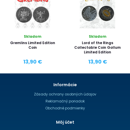
Skladom
Skladom
Gremlins Limited Edition
Lord of the Rings
Coin
Collectable Coin Gollum
Limited Edition
13,90 €
13,90 €
Informácie
Zásady ochrany osobných údajov
Reklamačný poriadok
Obchodné podmienky
Môj účet