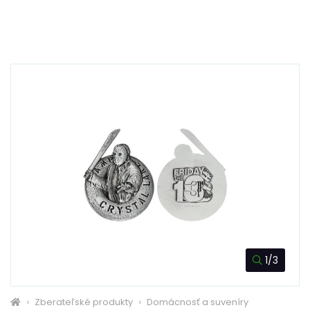
1/3
Zberateľské produkty
Domácnosť a suveníry