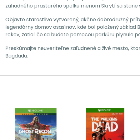
záhadného prastarého spolku menom Skrytí sa stane s
Objavte starostlivo vytvorený, akčne dobrodružný prí
legendárny domov asasínov, kde bol položený základ Bra
rokov, zatiaľ čo sa budete pomocou parkúru plynule 
Preskúmajte neuveriteľne zaľudnené a živé mesto, ktor
Bagdadu.