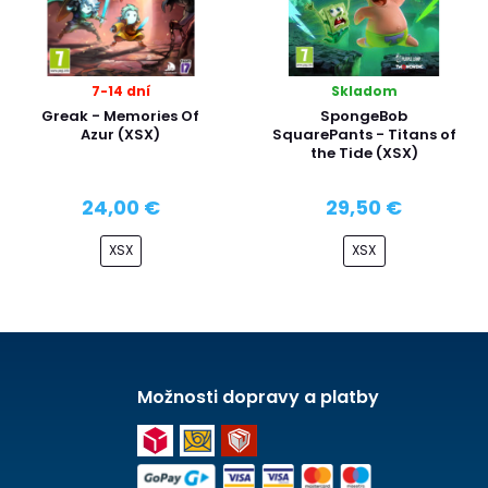
7-14 dní
Skladom
Greak - Memories Of
SpongeBob
Azur (XSX)
SquarePants - Titans of
the Tide (XSX)
24,00 €
29,50 €
XSX
XSX
Možnosti dopravy a platby