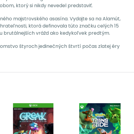
om, ktorý si nikdy nevedel predstaviť.
tného majstrovského asasína. Vydajte sa na Alamút,
hrateľnosti, ktorá definovala túto značku celých 15
u brutálnejších vrážd ako kedykoľvek predtým.
omstvo štyroch jedinečných štvrtí počas zlatej éry