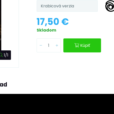
Krabicová verzia
17,50 €
Skladom
Kúpiť
1/1
ľad