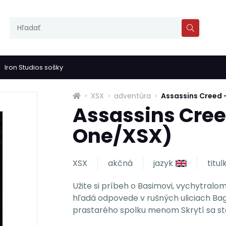
Iron Studios sošky
XSX
adventúra
Assassins Creed 
Assassins Cree
One/XSX)
XSX
akčná
jazyk
titul
Užite si príbeh o Basimovi, vychytralom
hľadá odpovede v rušných uliciach B
prastarého spolku menom Skrytí sa sta