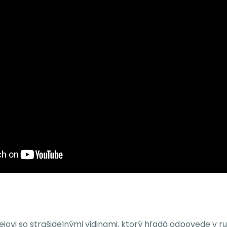
dejovi so strašidelnými vidinami, ktorý hľadá odpovede v