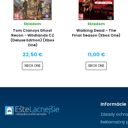
Skladom
Skladom
Tom Clancys Ghost
Walking Dead - The
Recon - Wildlands CZ
Final Season (Xbox One)
(Deluxe Edition) (Xbox
One)
22,50 €
11,00 €
XBOX ONE
XBOX ONE
Informácie
Zásady ochra
Reklamačný p