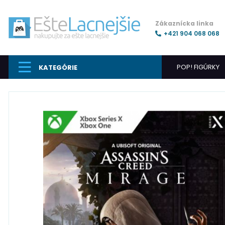
Zákaznícka linka
+421 904 068 068
POP! FIGÚRKY
KATEGÓRIE