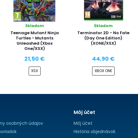
Skladom
Skladom
Teenage Mutant Ninja
Terminator 2D - No Fate
Turtles - Mutants
(Day One Edition)
Unleashed (Xbox
(XONE/XSX)
One/XSX)
21,50 €
44,90 €
XSX
XBOX ONE
Môj účet
ny osobných údajov
Môj účet
oriadok
História objednávok