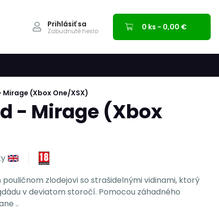
Prihlásiť sa
0 ks - 0,00 €
Zabudnuté heslo
- Mirage (Xbox One/XSX)
d - Mirage (Xbox
ky
 pouličnom zlodejovi so strašidelnými vidinami, ktorý
agdádu v deviatom storočí. Pomocou záhadného
ne ..