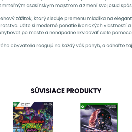
mrteľným asasínskym majstrom a zmení svoj osud spôsob
behový zážitok, ktorý sleduje premenu mladíka na elegan
tstva. Užite si moderné poňatie ikonických vlastností a 
pohybovať po meste a nenápadne likvidovať ciele pomoco
ého obyvatelia reagujú na každý váš pohyb, a odhaľte taj
SÚVISIACE PRODUKTY