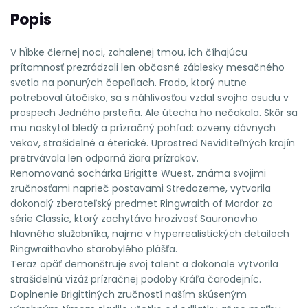
Popis
V hĺbke čiernej noci, zahalenej tmou, ich číhajúcu
prítomnosť prezrádzali len občasné záblesky mesačného
svetla na ponurých čepeľiach. Frodo, ktorý nutne
potreboval útočisko, sa s náhlivosťou vzdal svojho osudu v
prospech Jedného prsteňa. Ale útecha ho nečakala. Skôr sa
mu naskytol bledý a prízračný pohľad: ozveny dávnych
vekov, strašidelné a éterické. Uprostred Neviditeľných krajín
pretrvávala len odporná žiara prízrakov.
Renomovaná sochárka Brigitte Wuest, známa svojimi
zručnosťami naprieč postavami Stredozeme, vytvorila
dokonalý zberateľský predmet Ringwraith of Mordor zo
série Classic, ktorý zachytáva hrozivosť Sauronovho
hlavného služobníka, najmä v hyperrealistických detailoch
Ringwraithovho starobylého plášťa.
Teraz opäť demonštruje svoj talent a dokonale vytvorila
strašidelnú vizáž prízračnej podoby Kráľa čarodejníc.
Doplnenie Brigittiných zručností naším skúseným