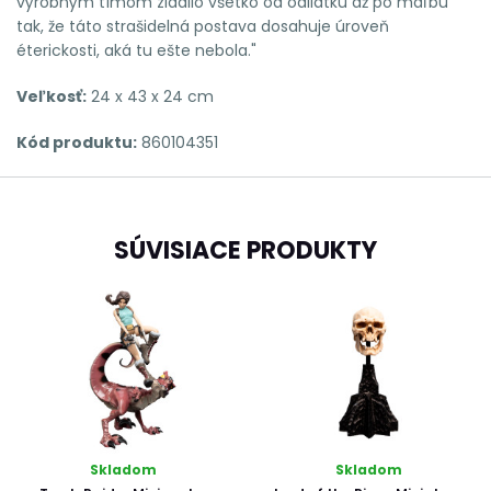
výrobným tímom zladilo všetko od odliatku až po maľbu
tak, že táto strašidelná postava dosahuje úroveň
éterickosti, aká tu ešte nebola."
Veľkosť:
24 x 43 x 24 cm
Kód produktu:
860104351
SÚVISIACE PRODUKTY
Skladom
Skladom