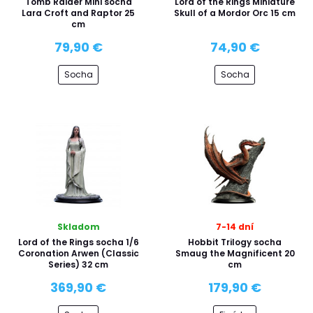
Tomb Raider Mini socha
Lord of the Rings Miniature
Lara Croft and Raptor 25
Skull of a Mordor Orc 15 cm
cm
79,90 €
74,90 €
Socha
Socha
Skladom
7-14 dní
Lord of the Rings socha 1/6
Hobbit Trilogy socha
Coronation Arwen (Classic
Smaug the Magnificent 20
Series) 32 cm
cm
369,90 €
179,90 €