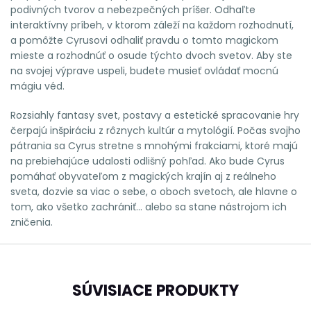
podivných tvorov a nebezpečných príšer. Odhaľte
interaktívny príbeh, v ktorom záleží na každom rozhodnutí,
a pomôžte Cyrusovi odhaliť pravdu o tomto magickom
mieste a rozhodnúť o osude týchto dvoch svetov. Aby ste
na svojej výprave uspeli, budete musieť ovládať mocnú
mágiu véd.
Rozsiahly fantasy svet, postavy a estetické spracovanie hry
čerpajú inšpiráciu z rôznych kultúr a mytológií. Počas svojho
pátrania sa Cyrus stretne s mnohými frakciami, ktoré majú
na prebiehajúce udalosti odlišný pohľad. Ako bude Cyrus
pomáhať obyvateľom z magických krajín aj z reálneho
sveta, dozvie sa viac o sebe, o oboch svetoch, ale hlavne o
tom, ako všetko zachrániť... alebo sa stane nástrojom ich
zničenia.
SÚVISIACE PRODUKTY