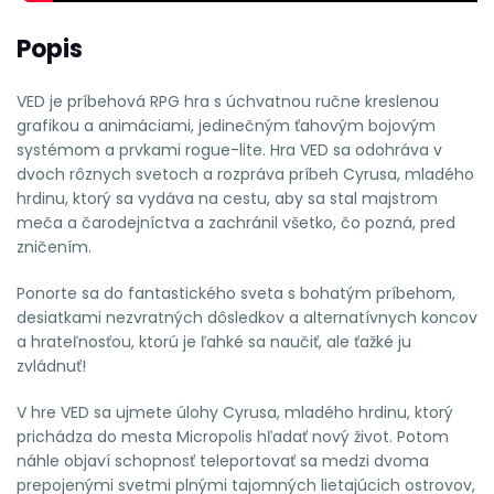
Popis
VED je príbehová RPG hra s úchvatnou ručne kreslenou
grafikou a animáciami, jedinečným ťahovým bojovým
systémom a prvkami rogue-lite. Hra VED sa odohráva v
dvoch rôznych svetoch a rozpráva príbeh Cyrusa, mladého
hrdinu, ktorý sa vydáva na cestu, aby sa stal majstrom
meča a čarodejníctva a zachránil všetko, čo pozná, pred
zničením.
Ponorte sa do fantastického sveta s bohatým príbehom,
desiatkami nezvratných dôsledkov a alternatívnych koncov
a hrateľnosťou, ktorú je ľahké sa naučiť, ale ťažké ju
zvládnuť!
V hre VED sa ujmete úlohy Cyrusa, mladého hrdinu, ktorý
prichádza do mesta Micropolis hľadať nový život. Potom
náhle objaví schopnosť teleportovať sa medzi dvoma
prepojenými svetmi plnými tajomných lietajúcich ostrovov,