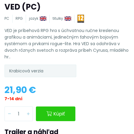
VED (PC)
PC
RPG
jazyk
titulky
VED je príbehová RPG hra s úchvatnou ručne kreslenou
grafikou a animáciami, jedinečným ťahovým bojovým
systémom a prvkami rogue-lite. Hra VED sa odohráva v
dvoch rôznych svetoch a rozpráva príbeh Cyrusa, mladého
hr..
Krabicová verzia
21,90 €
7-14 dní
Kúpiť
Trailer a náhľad