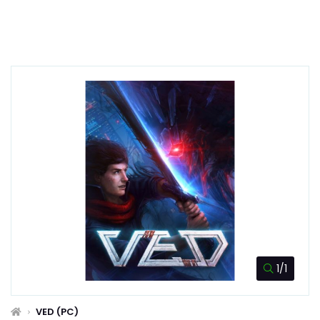
1/1
VED (PC)