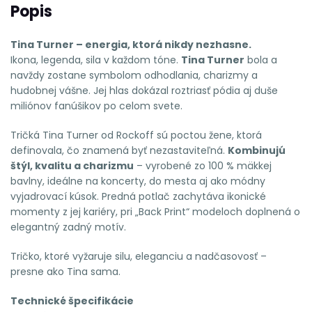
Popis
Tina Turner – energia, ktorá nikdy nezhasne.
Ikona, legenda, sila v každom tóne.
Tina Turner
bola a
navždy zostane symbolom odhodlania, charizmy a
hudobnej vášne. Jej hlas dokázal roztriasť pódia aj duše
miliónov fanúšikov po celom svete.
Tričká Tina Turner od Rockoff sú poctou žene, ktorá
definovala, čo znamená byť nezastaviteľná.
Kombinujú
štýl, kvalitu a charizmu
– vyrobené zo 100 % mäkkej
bavlny, ideálne na koncerty, do mesta aj ako módny
vyjadrovací kúsok. Predná potlač zachytáva ikonické
momenty z jej kariéry, pri „Back Print“ modeloch doplnená o
elegantný zadný motív.
Tričko, ktoré vyžaruje silu, eleganciu a nadčasovosť –
presne ako Tina sama.
Technické špecifikácie