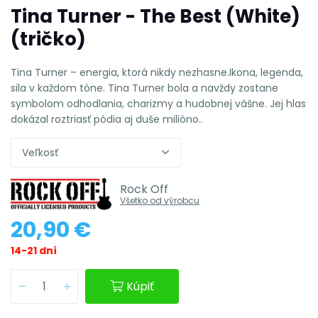
Tina Turner - The Best (White)
(tričko)
Tina Turner – energia, ktorá nikdy nezhasne.Ikona, legenda,
sila v každom tóne. Tina Turner bola a navždy zostane
symbolom odhodlania, charizmy a hudobnej vášne. Jej hlas
dokázal roztriasť pódia aj duše milióno..
Veľkosť
Rock Off
Všetko od výrobcu
20,90 €
14-21 dní
Kúpiť