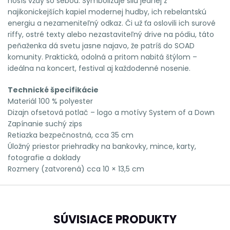
nosíš vždy so sebou. Symbolizuje silu jednej z
najikonickejších kapiel modernej hudby, ich rebelantskú
energiu a nezameniteľný odkaz. Či už ťa oslovili ich surové
riffy, ostré texty alebo nezastaviteľný drive na pódiu, táto
peňaženka dá svetu jasne najavo, že patríš do SOAD
komunity. Praktická, odolná a pritom nabitá štýlom –
ideálna na koncert, festival aj každodenné nosenie.
Technické špecifikácie
Materiál 100 % polyester
Dizajn ofsetová potlač – logo a motívy System of a Down
Zapínanie suchý zips
Retiazka bezpečnostná, cca 35 cm
Úložný priestor priehradky na bankovky, mince, karty,
fotografie a doklady
Rozmery (zatvorená) cca 10 × 13,5 cm
SÚVISIACE PRODUKTY