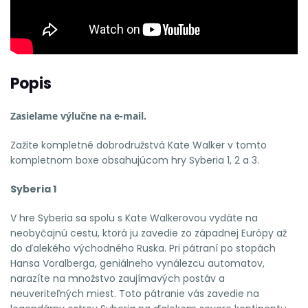
Popis
Zasielame výlučne na e-mail.
Zažite kompletné dobrodružstvá Kate Walker v tomto
kompletnom boxe obsahujúcom hry Syberia 1, 2 a 3.
Syberia 1
V hre Syberia sa spolu s Kate Walkerovou vydáte na
neobyčajnú cestu, ktorá ju zavedie zo západnej Európy až
do ďalekého východného Ruska. Pri pátraní po stopách
Hansa Voralberga, geniálneho vynálezcu automatov,
narazíte na množstvo zaujímavých postáv a
neuveriteľných miest. Toto pátranie vás zavedie na