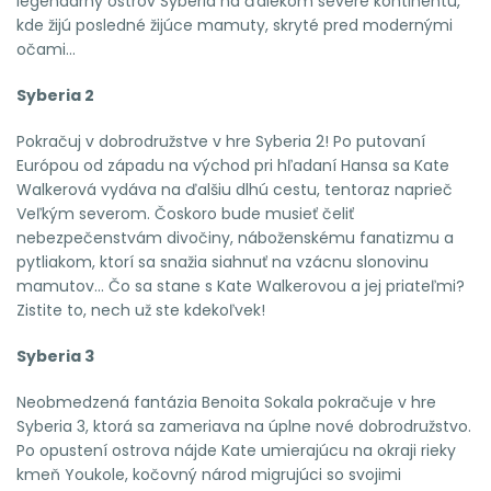
legendárny ostrov Syberia na ďalekom severe kontinentu,
kde žijú posledné žijúce mamuty, skryté pred modernými
očami...
Syberia 2
Pokračuj v dobrodružstve v hre Syberia 2! Po putovaní
Európou od západu na východ pri hľadaní Hansa sa Kate
Walkerová vydáva na ďalšiu dlhú cestu, tentoraz naprieč
Veľkým severom. Čoskoro bude musieť čeliť
nebezpečenstvám divočiny, náboženskému fanatizmu a
pytliakom, ktorí sa snažia siahnuť na vzácnu slonovinu
mamutov... Čo sa stane s Kate Walkerovou a jej priateľmi?
Zistite to, nech už ste kdekoľvek!
Syberia 3
Neobmedzená fantázia Benoita Sokala pokračuje v hre
Syberia 3, ktorá sa zameriava na úplne nové dobrodružstvo.
Po opustení ostrova nájde Kate umierajúcu na okraji rieky
kmeň Youkole, kočovný národ migrujúci so svojimi