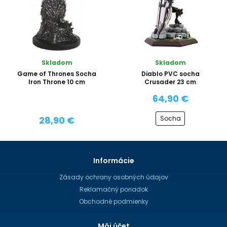
Skladom
Skladom
Game of Thrones Socha
Diablo PVC socha
Iron Throne 10 cm
Crusader 23 cm
64,90 €
Socha
28,90 €
Informácie
Zásady ochrany osobných údajov
Reklamačný poriadok
Obchodné podmienky
Môj účet