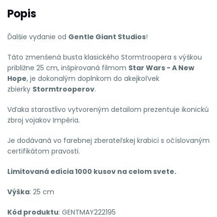
Popis
Ďalšie vydanie od
Gentle Giant Studios
!
Táto zmenšená busta klasického Stormtroopera s výškou
približne 25 cm, inšpirovaná filmom
Star Wars - A New
Hope
, je dokonalým doplnkom do akejkoľvek
zbierky
Stormtrooperov
.
Vďaka starostlivo vytvoreným detailom prezentuje ikonickú
zbroj vojakov Impéria.
Je dodávaná vo farebnej zberateľskej krabici s očíslovaným
certifikátom pravosti.
Limitovaná edícia 1000 kusov na celom svete.
Výška
: 25 cm
Kód produktu
: GENTMAY222195