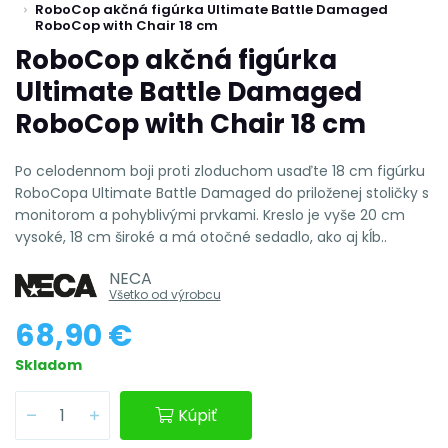
RoboCop akčná figúrka Ultimate Battle Damaged
RoboCop with Chair 18 cm
RoboCop akčná figúrka
Ultimate Battle Damaged
RoboCop with Chair 18 cm
Po celodennom boji proti zloduchom usaďte 18 cm figúrku
RoboCopa Ultimate Battle Damaged do priloženej stoličky s
monitorom a pohyblivými prvkami. Kreslo je vyše 20 cm
vysoké, 18 cm široké a má otočné sedadlo, ako aj kĺb..
NECA
Všetko od výrobcu
68,90 €
Skladom
Kúpiť