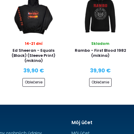
14-21 dní
Skladom
Ed Sheeran - Equals
Rambo - First Blood 1982
(Black) (Sleeve Print)
(mikina)
(mikina)
39,90 €
39,90 €
Oblečenie
Oblečenie
Môj účet
ny osobných údajov
Môj účet