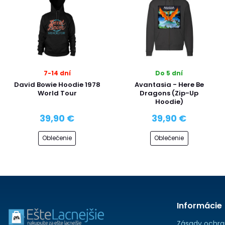
7-14 dní
Do 5 dní
David Bowie Hoodie 1978
Avantasia - Here Be
World Tour
Dragons (Zip-Up
Hoodie)
39,90 €
39,90 €
Oblečenie
Oblečenie
Informácie
Zásady ochra