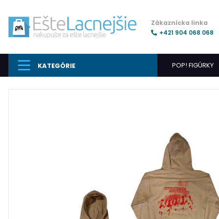
Zákaznícka linka
+421 904 068 068
POP! FIGÚRKY
KATEGÓRIE