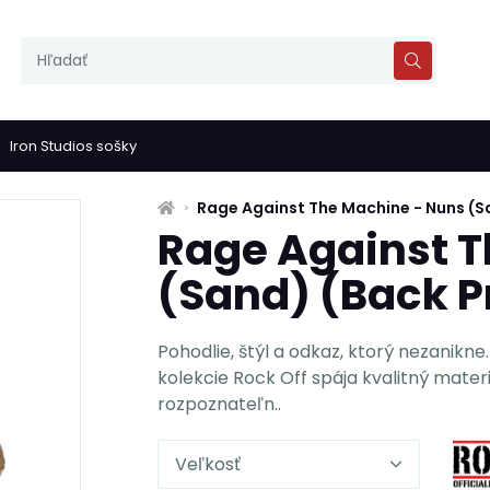
Iron Studios sošky
Rage Against The Machine - Nuns (Sa
Rage Against T
(Sand) (Back P
Pohodlie, štýl a odkaz, ktorý nezanikne
kolekcie Rock Off spája kvalitný materiá
rozpoznateľn..
Veľkosť