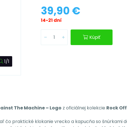
39,90 €
14-21 dní
Kúpiť
1/1
ainst The Machine – Logo
z oficiálnej kolekcie
Rock Off
atiaľ čo praktické klokanie vrecko a kapucňa so šnúrkami