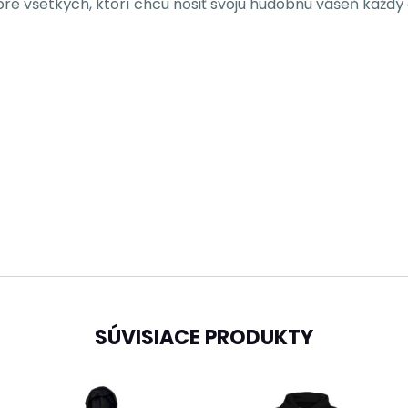
pre všetkých, ktorí chcú nosiť svoju hudobnú vášeň každý
SÚVISIACE PRODUKTY