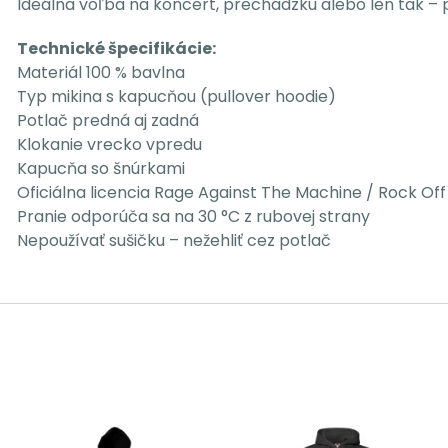
Ideálna voľba na koncert, prechádzku alebo len tak – 
Technické špecifikácie:
Materiál 100 % bavlna
Typ mikina s kapucňou (pullover hoodie)
Potlač predná aj zadná
Klokanie vrecko vpredu
Kapucňa so šnúrkami
Oficiálna licencia Rage Against The Machine / Rock Off
Pranie odporúča sa na 30 °C z rubovej strany
Nepoužívať sušičku – nežehliť cez potlač