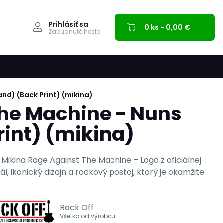
Prihlásiť sa
0 ks - 0,00 €
Zabudnuté heslo
nd) (Back Print) (mikina)
he Machine - Nuns
rint) (mikina)
. Mikina Rage Against The Machine – Logo z oficiálnej
l, ikonický dizajn a rockový postoj, ktorý je okamžite
Rock Off
Všetko od výrobcu