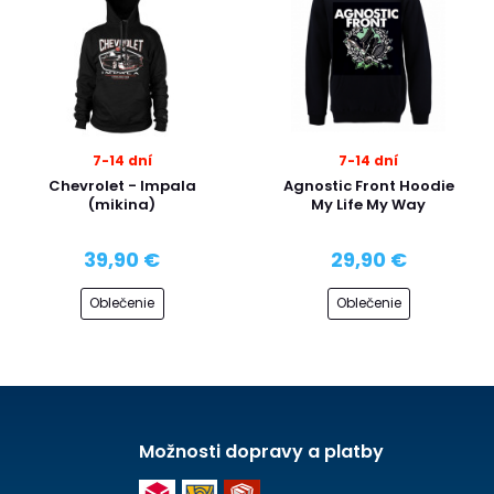
7-14 dní
7-14 dní
Chevrolet - Impala
Agnostic Front Hoodie
(mikina)
My Life My Way
39,90 €
29,90 €
Oblečenie
Oblečenie
Možnosti dopravy a platby