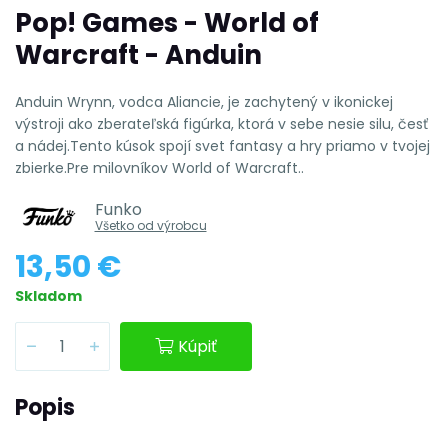
Pop! Games - World of
Warcraft - Anduin
Anduin Wrynn, vodca Aliancie, je zachytený v ikonickej
výstroji ako zberateľská figúrka, ktorá v sebe nesie silu, česť
a nádej.Tento kúsok spojí svet fantasy a hry priamo v tvojej
zbierke.Pre milovníkov World of Warcraft..
Funko
Všetko od výrobcu
13,50 €
Skladom
Kúpiť
Popis