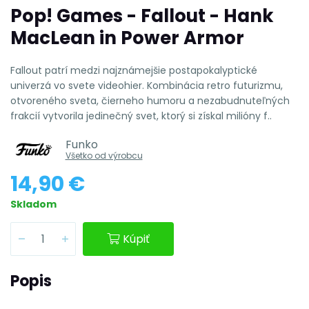
Pop! Games - Fallout - Hank
MacLean in Power Armor
Fallout patrí medzi najznámejšie postapokalyptické
univerzá vo svete videohier. Kombinácia retro futurizmu,
otvoreného sveta, čierneho humoru a nezabudnuteľných
frakcií vytvorila jedinečný svet, ktorý si získal milióny f..
Funko
Všetko od výrobcu
14,90 €
Skladom
Kúpiť
Popis