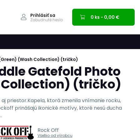
Prihlásiť sa
0 ks - 0,00 €
Zabudnuté heslo
(Green) (Wash Collection) (tričko)
eddle Gatefold Photo
Collection) (tričko)
 aj priestor.Kapela, ktorá zmenila vnímanie rocku,
ockoff prinášajú ikonické motívy, ktoré nesú ducha
.
Rock Off
Všetko od výrobcu