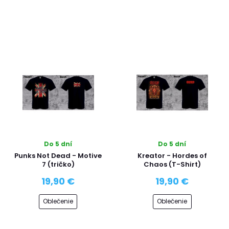
Do 5 dní
Do 5 dní
Punks Not Dead - Motive
Kreator - Hordes of
7 (tričko)
Chaos (T-Shirt)
19,90 €
19,90 €
Oblečenie
Oblečenie