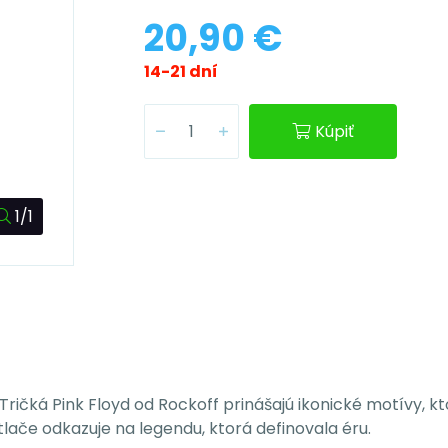
20,90 €
14-21 dní
Kúpiť
1/1
 Tričká Pink Floyd od Rockoff prinášajú ikonické motívy,
otlače odkazuje na legendu, ktorá definovala éru.