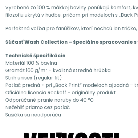
Vyrobené zo 100 % mäkkej bavlny ponúkajú komfort, kva
filozofiu ukrytú v hudbe, pričom pri modeloch s „Back Pr
Perfektná voľba pre fanúšikov, ktorí nechcú len tričko, 
Súčasť
Wash Collection
– špeciálne spracovanie s 
Technické špecifikácie
Materiál 100 % bavlna
Gramáž 160 g/m² – kvalitná stredná hrúbka
Strih unisex (regular fit)
Potlač predná + pri „Back Print“ modeloch aj zadná – t
Oficiálna licencia Rockoff – originálny produkt
Odporúčané pranie naruby do 40 °C
Nežehliť priamo cez potlač
Sušička sa neodporúča