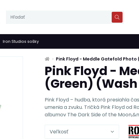
Iron Studios sošky
Pink Floyd - Meddle Gatefold Photo 
Pink Floyd - M
(Green) (Wash 
Pink Floyd – hudba, ktorá presiahla čas
umenia a zvuku. Tričká Pink Floyd od R
albumov The Dark Side of the Moon,&n.
Veľkosť