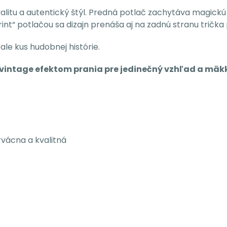
litu a autentický štýl. Predná potlač zachytáva magickú 
int“ potlačou sa dizajn prenáša aj na zadnú stranu trička 
ale kus hudobnej histórie.
vintage efektom prania pre jedinečný vzhľad a mäkký
rvácna a kvalitná