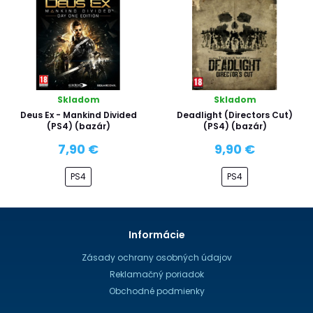
Skladom
Skladom
Deus Ex - Mankind Divided
Deadlight (Directors Cut)
(PS4) (bazár)
(PS4) (bazár)
7,90 €
9,90 €
PS4
PS4
Informácie
Zásady ochrany osobných údajov
Reklamačný poriadok
Obchodné podmienky