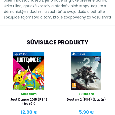
Salem Massachusetts, jeho nové anglické drevené domy,
úzke ulice, gotické kostoly a hľadať v nich stopy. Bojujte s
démonickými duchmi a zachráňte svoju dušu a odhaľte
šokujúce tajomstvá o tom, kto je zodpovedný za vašu smrť!
SÚVISIACE PRODUKTY
Skladom
Skladom
Just Dance 2015 (PS4)
Destiny 2 (PS4) (bazár)
(bazár)
12,90 €
5,90 €