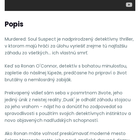
Popis
Murdered: Soul Suspect je nadprirodzený detektívny thriller,
v ktorom majú hráči za úlohu vyriešiť zrejme tú najťažšiu
záhadu zo všetkých... ich vlastnú smrť.
Keď sa Ronan O'Connor, detektív s bohatou minulosťou,
zapletie do násilnej lúpeže, predčasne ho pripraví o život
brutálny a nemilosrdný zabiják.
Prekvapený vidieť sám seba v posmrtnom živote, jeho
jediný únik z neistej reality ‚Dusk' je odhaliť záhadu stojacu
za jeho vrahom - nájsť ho a donútiť ho zodpovedať sa
spravodlivosti s použitím svojich detektívnych inštinktov a
novo objavených nadľudských schopností.
Ako Ronan máte voľnosť preskúmavať moderné mesto