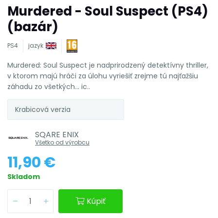
Murdered - Soul Suspect (PS4)
(bazár)
PS4
jazyk
Murdered: Soul Suspect je nadprirodzený detektívny thriller,
v ktorom majú hráči za úlohu vyriešiť zrejme tú najťažšiu
záhadu zo všetkých... ic..
Krabicová verzia
SQARE ENIX
Všetko od výrobcu
11,90 €
Skladom
Kúpiť