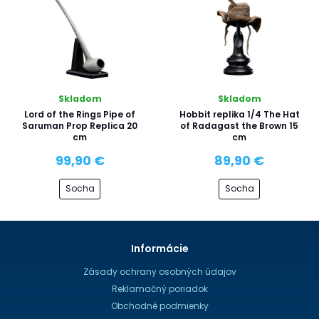
Skladom
Skladom
Lord of the Rings Pipe of
Hobbit replika 1/4 The Hat
Saruman Prop Replica 20
of Radagast the Brown 15
cm
cm
99,90 €
89,90 €
Socha
Socha
Informácie
Zásady ochrany osobných údajov
Reklamačný poriadok
Obchodné podmienky