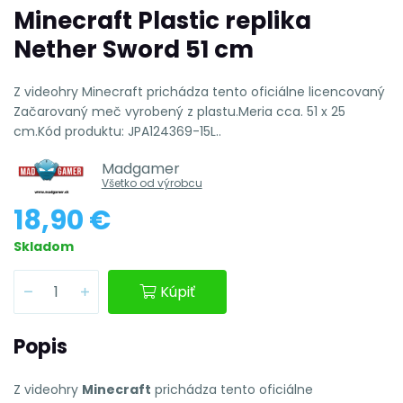
Minecraft Plastic replika
Nether Sword 51 cm
Z videohry Minecraft prichádza tento oficiálne licencovaný
Začarovaný meč vyrobený z plastu.Meria cca. 51 x 25
cm.Kód produktu: JPA124369-15L..
Madgamer
Všetko od výrobcu
18,90 €
Skladom
Kúpiť
Popis
Z videohry
Minecraft
prichádza tento oficiálne