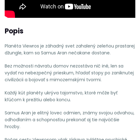
Popis
Planéta Viewros je záhadný svet zahalený zeleňou prastarej
džungle, kam sa Samus Aran nečakane dostane.
Bez možnosti návratu domov nezostáva nič iné, len sa
vydať na nebezpečný prieskum, hľadať stopy po zaniknutej
civilizácii a bojovať s mimozemskými tvormi.
Každý kút planéty ukrýva tajomstvo, ktoré môže byť
kľúčom k prežitiu alebo koncu.
Samus Aran je elitný lovec odmien, známy svojou odvahou,
odhodlaním a schopnosťou prekonať aj tie najväčšie
hrozby.
Počas cesty Viewrosom však získava zvláštne psychické