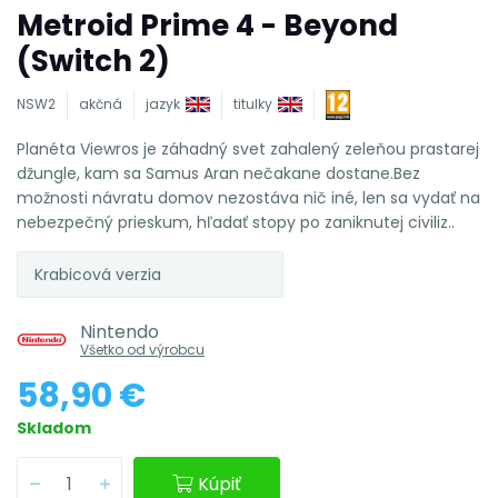
Metroid Prime 4 - Beyond
(Switch 2)
NSW2
akčná
jazyk
titulky
Planéta Viewros je záhadný svet zahalený zeleňou prastarej
džungle, kam sa Samus Aran nečakane dostane.Bez
možnosti návratu domov nezostáva nič iné, len sa vydať na
nebezpečný prieskum, hľadať stopy po zaniknutej civiliz..
Krabicová verzia
Nintendo
Všetko od výrobcu
58,90 €
Skladom
Kúpiť