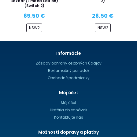
Bazaar (Limited Edition)
2)
(Switch 2)
69,50 €
26,50 €
NSW2
NSW2
Informácie
Zásady ochrany osobných údajov
Reklamačný poriadok
Obchodné podmienky
Môj účet
Môj účet
História objednávok
Kontaktujte nás
Možnosti dopravy a platby