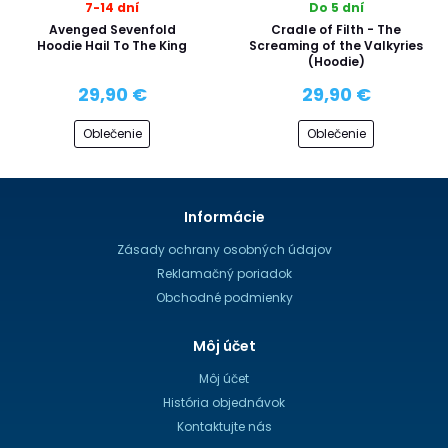
7-14 dní
Do 5 dní
Avenged Sevenfold
Cradle of Filth - The
Hoodie Hail To The King
Screaming of the Valkyries
(Hoodie)
29,90 €
29,90 €
Oblečenie
Oblečenie
Informácie
Zásady ochrany osobných údajov
Reklamačný poriadok
Obchodné podmienky
Môj účet
Môj účet
História objednávok
Kontaktujte nás