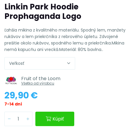
Linkin Park Hoodie
Prophaganda Logo
Ľahšia mikina z kvalitného materiálu. Spodný lem, manžety
rukávov a lem priekrčníka z rebrového úpletu. Zdvojené
prešitie okolo rukávov, spodného lemu a priekrčníka.Mikina
nemá kapucňu ani vrecká.Materiál: 80% bavlna..
Veľkosť
Fruit of the Loom
Všetko od výrobcu
29,90 €
7-14 dní
Kúpiť