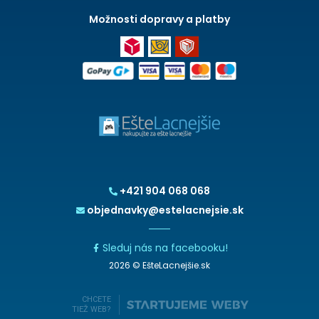
Možnosti dopravy a platby
+421 904 068 068
objednavky@estelacnejsie.sk
Sleduj nás na facebooku!
2026 © EšteLacnejšie.sk
CHCETE
TIEŽ WEB?