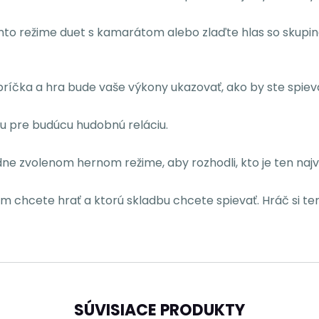
tomto režime duet s kamarátom alebo zlaďte hlas so skupi
bríčka a hra bude vaše výkony ukazovať, ako by ste spieva
ciu pre budúcu hudobnú reláciu.
ne zvolenom hernom režime, aby rozhodli, kto je ten najv
m chcete hrať a ktorú skladbu chcete spievať. Hráč si ter
SÚVISIACE PRODUKTY