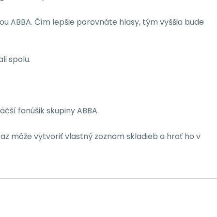
nou ABBA. Čím lepšie porovnáte hlasy, tým vyššia bude
li spolu.
äčší fanúšik skupiny ABBA.
az môže vytvoriť vlastný zoznam skladieb a hrať ho v