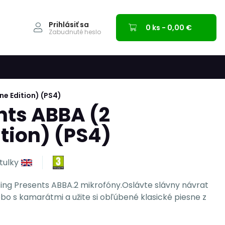
Prihlásiť sa
0 ks - 0,00 €
Zabudnuté heslo
ne Edition) (PS4)
nts ABBA (2
tion) (PS4)
itulky
Sing Presents ABBA.2 mikrofóny.Oslávte slávny návrat
bo s kamarátmi a užite si obľúbené klasické piesne z