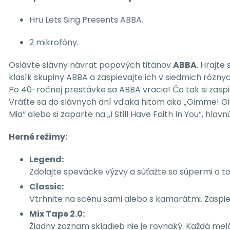
Hru Lets Sing Presents ABBA.
2 mikrofóny.
Oslávte slávny návrat popových titánov
ABBA
. Hrajte
klasík skupiny ABBA a zaspievajte ich v siedmich rôzn
Po 40-ročnej prestávke sa ABBA vracia! Čo tak si zaspie
Vráťte sa do slávnych dní vďaka hitom ako „Gimme! G
Mia“ alebo si zaparte na „I Still Have Faith In You“, hla
Herné režimy:
Legend:
Zdolajte spevácke výzvy a súťažte so súpermi o to,
Classic:
Vtrhnite na scénu sami alebo s kamarátmi. Zaspie
Mix Tape 2.0:
Žiadny zoznam skladieb nie je rovnaký. Každá me