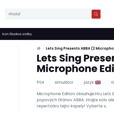
Iron Studios sošky
Lets Sing Presents ABBA (2 Micropho
Lets Sing Prese
Microphone Edi
PS4
simulátor
jazyk
t
Microphone Edition obsahuje:Hru Lets 
popových titánov ABBA. Hrajte sólo ale
repertoáru tejto kapely! Vyberte s..