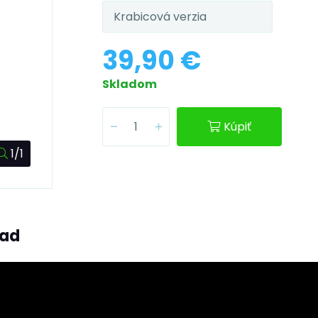
Krabicová verzia
39,90 €
Skladom
Kúpiť
1/1
ľad