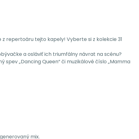
 z repertoáru tejto kapely! Vyberte si z kolekcie 31
 obývačke a osláviť ich triumfálny návrat na scénu?
čný spev „Dancing Queen“ či muzikálové číslo „Mamma
 generovaný mix.