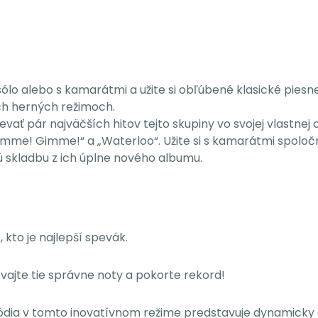
 sólo alebo s kamarátmi a užite si obľúbené klasické piesne
ych herných režimoch.
vať pár najväčších hitov tejto skupiny vo svojej vlastnej
imme! Gimme!“ a „Waterloo“. Užite si s kamarátmi spolo
vnú skladbu z ich úplne nového albumu.
 kto je najlepší spevák.
vajte tie správne noty a pokorte rekord!
lódia v tomto inovatívnom režime predstavuje dynamicky