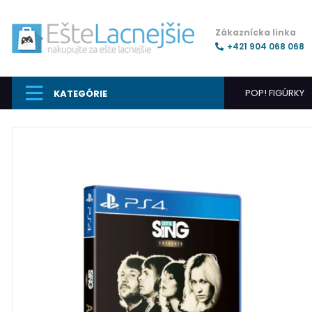
Zákaznícka linka
+421 904 068 068
POP! FIGÚRKY
KATEGÓRIE