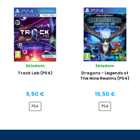
Skladom
Skladom
Track Lab (PS4)
Dragons - Legends of
The Nine Realms (PS4)
9,50 €
19,50 €
PS4
PS4