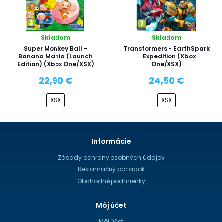
Skladom
Skladom
Super Monkey Ball -
Transformers - EarthSpark
Banana Mania (Launch
- Expedition (Xbox
Edition) (Xbox One/XSX)
One/XSX)
22,90 €
24,50 €
XSX
XSX
Informácie
Zásady ochrany osobných údajov
Reklamačný poriadok
Obchodné podmienky
Môj účet
Môj účet