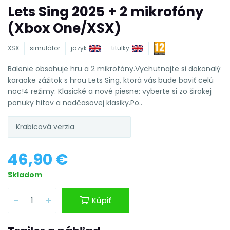
Lets Sing 2025 + 2 mikrofóny
(Xbox One/XSX)
XSX
simulátor
jazyk
titulky
Balenie obsahuje hru a 2 mikrofóny.Vychutnajte si dokonalý
karaoke zážitok s hrou Lets Sing, ktorá vás bude baviť celú
noc!4 režimy: Klasické a nové piesne: vyberte si zo širokej
ponuky hitov a nadčasovej klasiky.Po..
Krabicová verzia
46,90 €
Skladom
Kúpiť