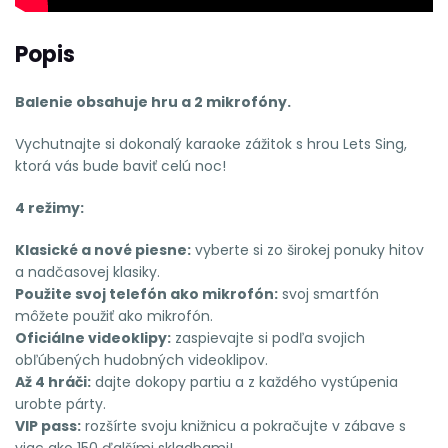
Popis
Balenie obsahuje hru a 2 mikrofóny.
Vychutnajte si dokonalý karaoke zážitok s hrou Lets Sing,
ktorá vás bude baviť celú noc!
4 režimy:
Klasické a nové piesne:
vyberte si zo širokej ponuky hitov
a nadčasovej klasiky.
Použite svoj telefón ako mikrofón:
svoj smartfón
môžete použiť ako mikrofón.
Oficiálne videoklipy:
zaspievajte si podľa svojich
obľúbených hudobných videoklipov.
Až 4 hráči:
dajte dokopy partiu a z každého vystúpenia
urobte párty.
VIP pass:
rozšírte svoju knižnicu a pokračujte v zábave s
viac ako 150 ďalšími skladbami!