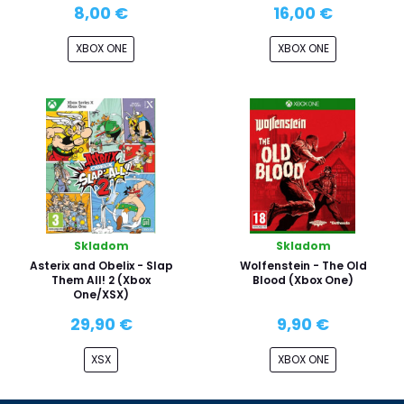
8,00 €
16,00 €
XBOX ONE
XBOX ONE
Skladom
Skladom
Asterix and Obelix - Slap
Wolfenstein - The Old
Them All! 2 (Xbox
Blood (Xbox One)
One/XSX)
29,90 €
9,90 €
XSX
XBOX ONE