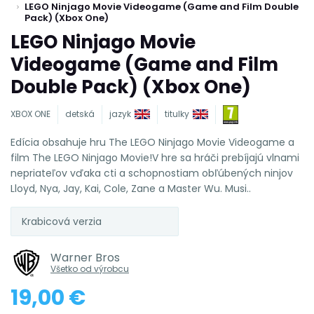
LEGO Ninjago Movie Videogame (Game and Film Double
Pack) (Xbox One)
LEGO Ninjago Movie
Videogame (Game and Film
Double Pack) (Xbox One)
XBOX ONE
detská
jazyk
titulky
Edícia obsahuje hru The LEGO Ninjago Movie Videogame a
film The LEGO Ninjago Movie!V hre sa hráči prebíjajú vlnami
nepriateľov vďaka cti a schopnostiam obľúbených ninjov
Lloyd, Nya, Jay, Kai, Cole, Zane a Master Wu. Musi..
Krabicová verzia
Warner Bros
Všetko od výrobcu
19,00 €