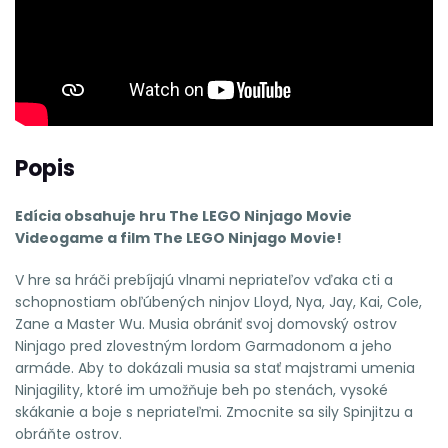
Popis
Edícia obsahuje hru The LEGO Ninjago Movie
Videogame a film The LEGO Ninjago Movie!
V hre sa hráči prebíjajú vlnami nepriateľov vďaka cti a
schopnostiam obľúbených ninjov Lloyd, Nya, Jay, Kai, Cole,
Zane a Master Wu. Musia obrániť svoj domovský ostrov
Ninjago pred zlovestným lordom Garmadonom a jeho
armáde. Aby to dokázali musia sa stať majstrami umenia
Ninjagility, ktoré im umožňuje beh po stenách, vysoké
skákanie a boje s nepriateľmi. Zmocnite sa sily Spinjitzu a
obráňte ostrov.