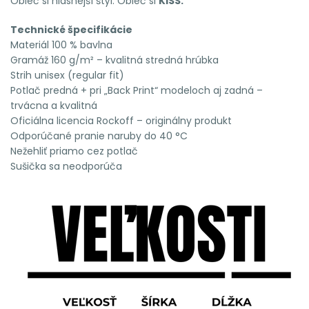
Obleč si hlasnejší štýl. Obleč si
KISS.
Technické špecifikácie
Materiál 100 % bavlna
Gramáž 160 g/m² – kvalitná stredná hrúbka
Strih unisex (regular fit)
Potlač predná + pri „Back Print“ modeloch aj zadná –
trvácna a kvalitná
Oficiálna licencia Rockoff – originálny produkt
Odporúčané pranie naruby do 40 °C
Nežehliť priamo cez potlač
Sušička sa neodporúča