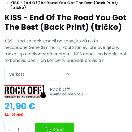
KISS - End Of The Road You Got The Best (Back Print)
(tričko)
KISS - End Of The Road You Got
The Best (Back Print) (tričko)
KISS – keď sa rock zmenil na show, ktorú nikto
nezabudne.Gene Simmons, Paul Stanley, ohňové gitary,
make-up a nekonečná energia – KISS neboli len kapela, boli
to bohovia pódií. Ich koncerty prepísali pravidlá r..
Veľkosť
Rock Off
Všetko od výrobcu
21,90 €
14-21 dní
Kúpiť