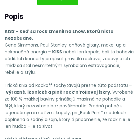
Popis
KISS – keď sa rock zmenil na show, ktorú nikto
nezabudne.
Gene Simmons, Paul Stanley, ohňové gitary, make-up a
nekonečná energia –
KISS
neboli len kapela, boli to bohovia
pódií. Ich koncerty prepísali pravidlá rockovej zábavy a ich
imidž sa stal nesmrteľným symbolom extravagancie,
rebélie a štýlu.
Tričká KISS od Rockoff zachytávajú presne túto podstatu –
výrazné, ikonické a plné rock’n’rollovej iskry
. Vyrobené
zo 100 % mäkkej bavlny prinášajú maximálne pohodlie a
štýl, ktorý nezostane bez povšimnutia. Predná potlač s
legendárnymi motívmi kapely, pri „Back Print“ modeloch
doplnená o zadný dizajn, ktorý ti pripomenie, že rock nie je
len hudba – je to život.