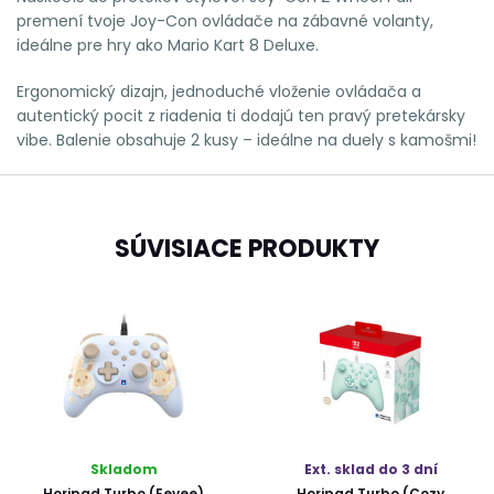
premení tvoje Joy-Con ovládače na zábavné volanty,
ideálne pre hry ako Mario Kart 8 Deluxe.
Ergonomický dizajn, jednoduché vloženie ovládača a
autentický pocit z riadenia ti dodajú ten pravý pretekársky
vibe. Balenie obsahuje 2 kusy – ideálne na duely s kamošmi!
SÚVISIACE PRODUKTY
Skladom
Ext. sklad do 3 dní
Horipad Turbo (Eevee)
Horipad Turbo (Cozy