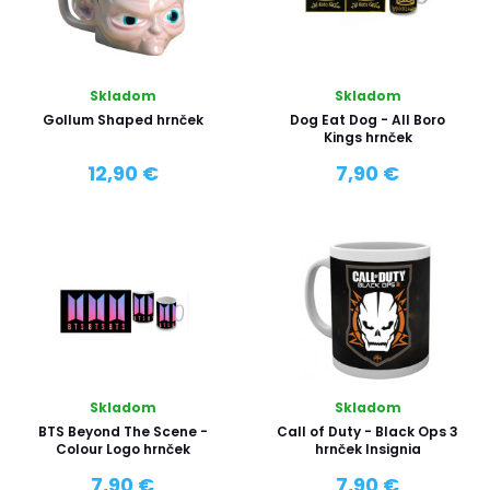
Skladom
Skladom
Gollum Shaped hrnček
Dog Eat Dog - All Boro
Kings hrnček
12,90 €
7,90 €
Skladom
Skladom
BTS Beyond The Scene -
Call of Duty - Black Ops 3
Colour Logo hrnček
hrnček Insignia
7,90 €
7,90 €