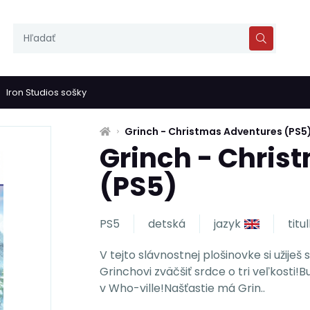
Iron Studios sošky
Grinch - Christmas Adventures (PS5
Grinch - Chris
(PS5)
PS5
detská
jazyk
titu
V tejto slávnostnej plošinovke si užije
Grinchovi zväčšiť srdce o tri veľkosti!
v Who-ville!Našťastie má Grin..