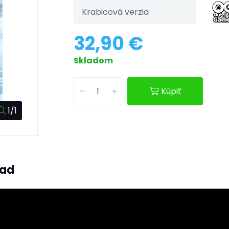
Krabicová verzia
32,90 €
Skladom
Kúpiť
1/1
ľad