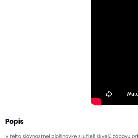
Popis
V tejto slávnostnej plošinovke si užiješ skvelú zábavu p