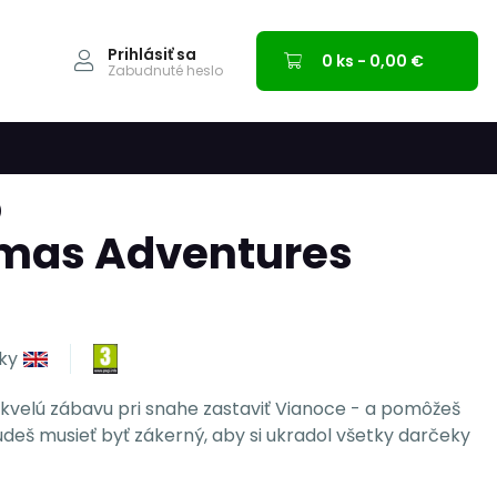
Prihlásiť sa
0 ks - 0,00 €
Zabudnuté heslo
)
tmas Adventures
lky
š skvelú zábavu pri snahe zastaviť Vianoce - a pomôžeš
Budeš musieť byť zákerný, aby si ukradol všetky darčeky