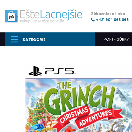
Zákaznícka linka
+421 904 068 068
POP! FIGÚRKY
KATEGÓRIE