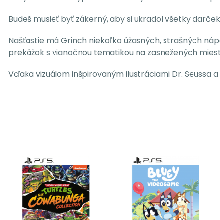
Budeš musieť byť zákerný, aby si ukradol všetky darček
Našťastie má Grinch niekoľko úžasných, strašných náp
prekážok s vianočnou tematikou na zasnežených mies
Vďaka vizuálom inšpirovaným ilustráciami Dr. Seussa a