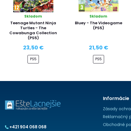
Skladom
Skladom
Teenage Mutant Ninja
Bluey - The Videogame
Turtles - The
(PS5)
Cowabunga Collection
(PS5)
23,50 €
21,50 €
PS5
PS5
Informácie
Zásady ochra
Reklamačný p
Obchodné po
+421 904 068 068