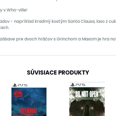
y v Who-ville!
adov - napríklad kradmý kostým Santa Clausa, laso z cukr
tach.
 zábave pre dvoch hráčov s Grinchom a Maxom je hra nový
SÚVISIACE PRODUKTY