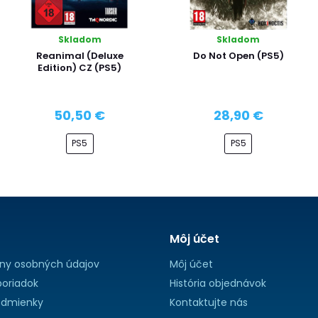
Skladom
Skladom
Reanimal (Deluxe
Do Not Open (PS5)
Edition) CZ (PS5)
50,50 €
28,90 €
PS5
PS5
Môj účet
ny osobných údajov
Môj účet
oriadok
História objednávok
dmienky
Kontaktujte nás