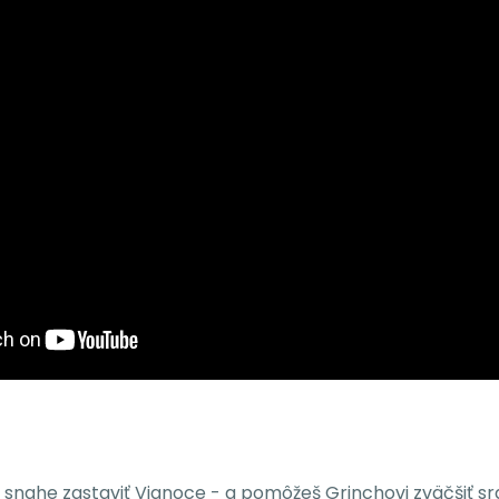
ri snahe zastaviť Vianoce - a pomôžeš Grinchovi zväčšiť srd