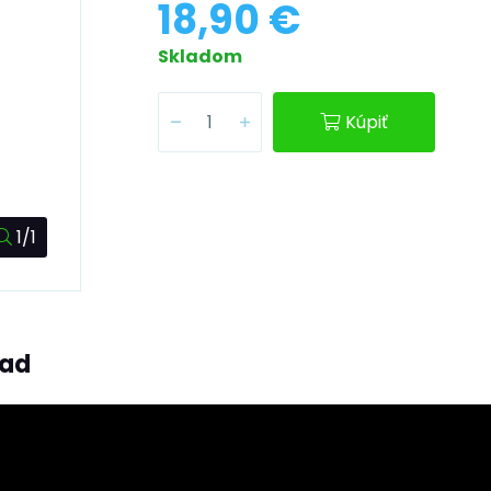
18,90 €
Skladom
Kúpiť
1/1
ľad