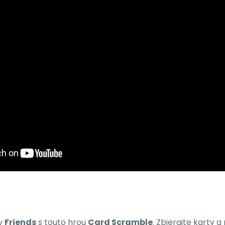
ov
Friends
s touto hrou
Card Scramble
. Zbierajte karty 