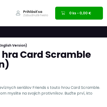
Prihlásiť sa
0 ks - 0,00 €
Zabudnuté heslo
English Version)
á hra Card Scramble
n)
levíznych seriálov Friends s touto hrou Card Scramble.
čom myslite na svojich protivníkov. Buďte prví, kto