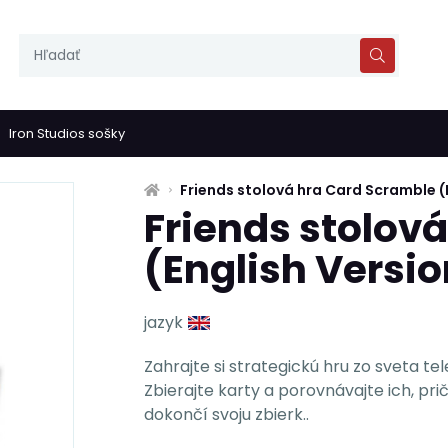
Iron Studios sošky
Friends stolová hra Card Scramble (
Friends stolov
(English Versio
jazyk
Zahrajte si strategickú hru zo sveta te
Zbierajte karty a porovnávajte ich, pri
dokončí svoju zbierk..