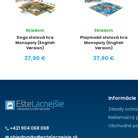
Skladom
Skladom
Dogs stolová hra
Playmobil stolová hra
Monopoly (English
Monopoly (English
Version)
Version)
37,90 €
37,90 €
Informácie
Zásady ochra
Reklamačný p
Obchodné po
+421 904 068 068
objednavky@estelacnejsie.sk