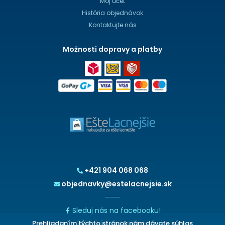
Môj účet
História objednávok
Kontaktujte nás
Možnosti dopravy a platby
+421 904 068 068
objednavky@estelacnejsie.sk
Sleduj nás na facebooku!
Prehliadaním týchto stránok nám dávate súhlas
2026 © EšteLacnejšie.sk