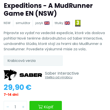
Expeditions - A MudRunner
Game EN (NSW)
NSW
simulátor
jazyk
titulky
Pripravte sa vydať na vedecké expedície, ktoré vás doslova
pohltia! Nové terénne dobrodružstvo od Saber Interactive,
uznávaného štúdia, ktoré stojí za hrami ako MudRunner a
SnowRunner. Povediete výskumné misie za vola..
Krabicová verzia
Saber Interactive
Všetko od výrobcu
29,90 €
7-14 dní
Kúpiť