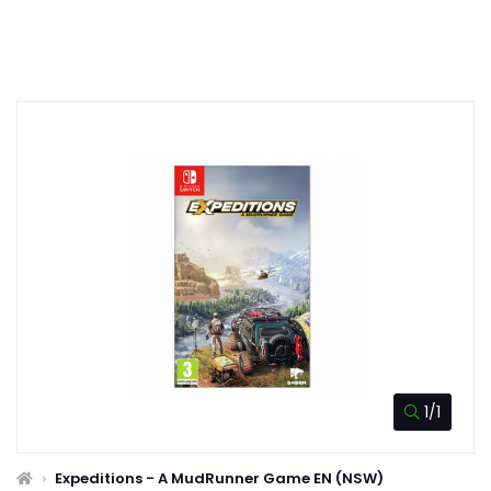
1/1
Expeditions - A MudRunner Game EN (NSW)