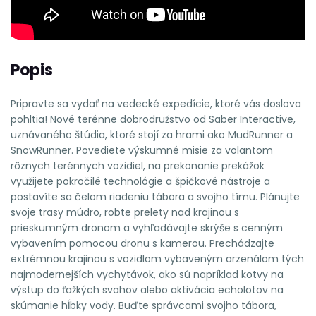
Popis
Pripravte sa vydať na vedecké expedície, ktoré vás doslova
pohltia! Nové terénne dobrodružstvo od Saber Interactive,
uznávaného štúdia, ktoré stojí za hrami ako MudRunner a
SnowRunner. Povediete výskumné misie za volantom
rôznych terénnych vozidiel, na prekonanie prekážok
využijete pokročilé technológie a špičkové nástroje a
postavíte sa čelom riadeniu tábora a svojho tímu. Plánujte
svoje trasy múdro, robte prelety nad krajinou s
prieskumným dronom a vyhľadávajte skrýše s cenným
vybavením pomocou dronu s kamerou. Prechádzajte
extrémnou krajinou s vozidlom vybaveným arzenálom tých
najmodernejších vychytávok, ako sú napríklad kotvy na
výstup do ťažkých svahov alebo aktivácia echolotov na
skúmanie hĺbky vody. Buďte správcami svojho tábora,