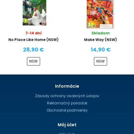
7-14 dní
Skladom
No Place Like Home (NSW)
Make Way (NSW)
28,90 €
14,90 €
NSW
NSW
Informácie
Zásady ochrany osobných údajov
Reklamačný poriadok
Obchodné podmienky
Môj účet