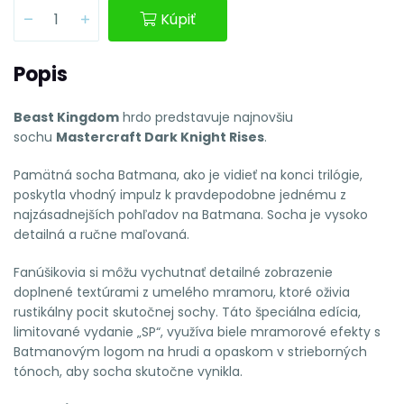
Kúpiť
Popis
Beast Kingdom
hrdo predstavuje najnovšiu
sochu
Mastercraft Dark Knight Rises
.
Pamätná socha Batmana, ako je vidieť na konci trilógie,
poskytla vhodný impulz k pravdepodobne jednému z
najzásadnejších pohľadov na Batmana. Socha je vysoko
detailná a ručne maľovaná.
Fanúšikovia si môžu vychutnať detailné zobrazenie
doplnené textúrami z umelého mramoru, ktoré oživia
rustikálny pocit skutočnej sochy. Táto špeciálna edícia,
limitované vydanie „SP“, využíva biele mramorové efekty s
Batmanovým logom na hrudi a opaskom v strieborných
tónoch, aby socha skutočne vynikla.