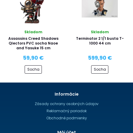
Skladom
Skladom
Assassins Creed Shadows
Terminator 2 1/1 busta T-
Qlectors PVC socha Naoe
1000 44 cm
and Yasuke 15 cm
59,90 €
599,90 €
Socha
Socha
Informácie
Zásady ochrany osobných údajov
Reklamačný poriadok
Obchodné podmienky
Môj účet