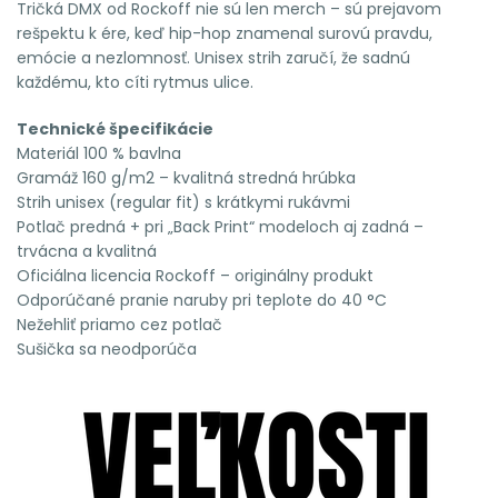
Tričká DMX od Rockoff nie sú len merch – sú prejavom
rešpektu k ére, keď hip-hop znamenal surovú pravdu,
emócie a nezlomnosť. Unisex strih zaručí, že sadnú
každému, kto cíti rytmus ulice.
Technické špecifikácie
Materiál 100 % bavlna
Gramáž 160 g/m2 – kvalitná stredná hrúbka
Strih unisex (regular fit) s krátkymi rukávmi
Potlač predná + pri „Back Print“ modeloch aj zadná –
trvácna a kvalitná
Oficiálna licencia Rockoff – originálny produkt
Odporúčané pranie naruby pri teplote do 40 °C
Nežehliť priamo cez potlač
Sušička sa neodporúča