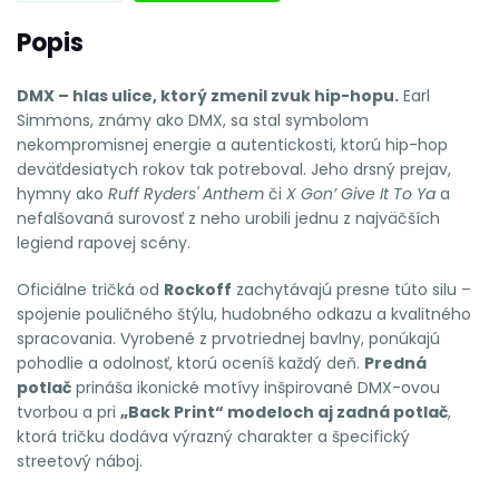
Popis
DMX – hlas ulice, ktorý zmenil zvuk hip-hopu.
Earl
Simmons, známy ako DMX, sa stal symbolom
nekompromisnej energie a autentickosti, ktorú hip-hop
deväťdesiatych rokov tak potreboval. Jeho drsný prejav,
hymny ako
Ruff Ryders' Anthem
či
X Gon’ Give It To Ya
a
nefalšovaná surovosť z neho urobili jednu z najväčších
legiend rapovej scény.
Oficiálne tričká od
Rockoff
zachytávajú presne túto silu –
spojenie pouličného štýlu, hudobného odkazu a kvalitného
spracovania. Vyrobené z prvotriednej bavlny, ponúkajú
pohodlie a odolnosť, ktorú oceníš každý deň.
Predná
potlač
prináša ikonické motívy inšpirované DMX-ovou
tvorbou a pri
„Back Print“ modeloch aj zadná potlač
,
ktorá tričku dodáva výrazný charakter a špecifický
streetový náboj.