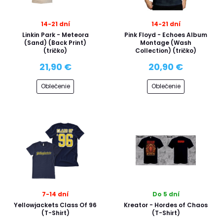
14-21 dní
14-21 dní
Linkin Park - Meteora
Pink Floyd - Echoes Album
(Sand) (Back Print)
Montage (Wash
(tričko)
Collection) (tričko)
21,90 €
20,90 €
Oblečenie
Oblečenie
7-14 dní
Do 5 dní
Yellowjackets Class Of 96
Kreator - Hordes of Chaos
(T-Shirt)
(T-Shirt)