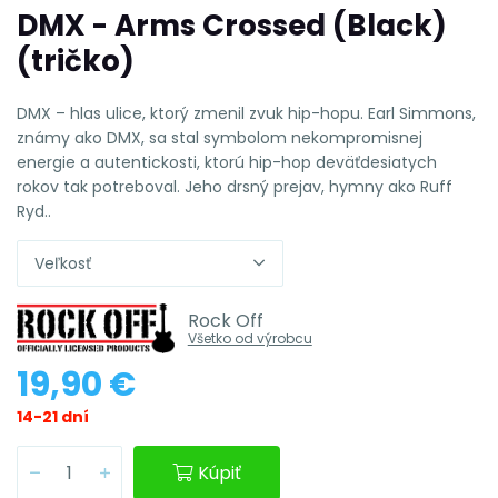
DMX - Arms Crossed (Black)
(tričko)
DMX – hlas ulice, ktorý zmenil zvuk hip-hopu. Earl Simmons,
známy ako DMX, sa stal symbolom nekompromisnej
energie a autentickosti, ktorú hip-hop deväťdesiatych
rokov tak potreboval. Jeho drsný prejav, hymny ako Ruff
Ryd..
Veľkosť
Rock Off
Všetko od výrobcu
19,90 €
14-21 dní
Kúpiť