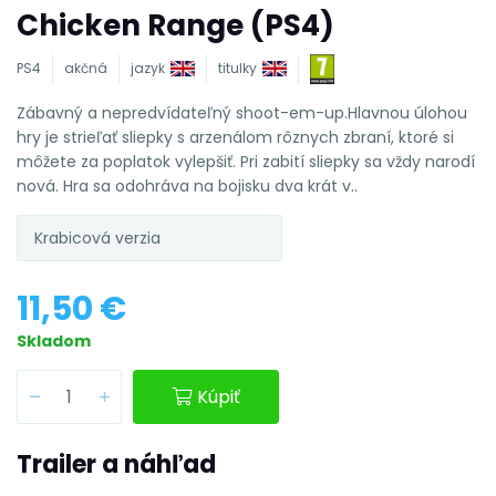
Chicken Range (PS4)
PS4
akčná
jazyk
titulky
Zábavný a nepredvídateľný shoot-em-up.Hlavnou úlohou
hry je strieľať sliepky s arzenálom rôznych zbraní, ktoré si
môžete za poplatok vylepšiť. Pri zabití sliepky sa vždy narodí
nová. Hra sa odohráva na bojisku dva krát v..
Krabicová verzia
11,50 €
Skladom
Kúpiť
Trailer a náhľad