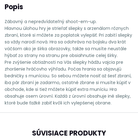
Popis
Zábavný a nepredvídateľný shoot-em-up.
Hlavnou úlohou hry je strieľať sliepky s arzenálom rôznych
zbraní, ktoré si môžete za poplatok vylepšiť. Pri zabití sliepky
sa vždy narodí nová. Hra sa odohráva na bojisku dva krát
väčšom ako je šírka obrazovky, takže sa musíte neustále
hýbať zo strany na stranu pre obsiahnutie celej šírky.
Pre zvýšenie obtiažnosti na Vás sliepky hádžu vajcia pre
zhoršenie hráčovho výhľadu. Počas hrania sa objavujú
bedničky s muníciou. So sebou môžete nosiť až šesť zbraní,
iba pár zbraní je zadarmo, ostatné zbrane si musíte kúpiť v
obchode, kde si tiež môžete kúpiť extra muníciu. Hra
obsahuje osem úrovní. Každá z úrovní obsahuje iné sliepky,
ktoré bude ťažké zabiť kvôli ich vylepšenej obrane.
SÚVISIACE PRODUKTY