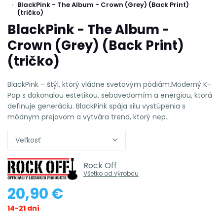
BlackPink - The Album - Crown (Grey) (Back Print)
(tričko)
BlackPink - The Album -
Crown (Grey) (Back Print)
(tričko)
BlackPink – štýl, ktorý vládne svetovým pódiám.Moderný K-
Pop s dokonalou estetikou, sebavedomím a energiou, ktorá
definuje generáciu. BlackPink spája silu vystúpenia s
módnym prejavom a vytvára trend, ktorý nep..
Veľkosť
Rock Off
Všetko od výrobcu
20,90 €
14-21 dní