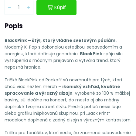
Kúpiť
Popis
BlackPink – štýl, ktorý vládne svetovým pódiám.
Moderný K-Pop s dokonalou estetikou, sebavedomím a
energiou, ktorá definuje generáciu.
BlackPink
spája silu
vystúpenia s módnym prejavom a vytvára trend, ktorý
nepozná hranice.
Tričká BlackPink od Rockoff sú navrhnuté pre tých, ktorí
chcú viac než len merch –
ikonický vzhľad, kvalitné
spracovanie a výrazný dizajn
. Vyrobené zo 100 % mäkkej
bavlny, sú ideálne na koncert, do mesta aj ako módny
doplnok k tvojmu street štýlu. Predná potlač nesie logo
alebo grafiku inšpirovanú skupinou, pri „Back Print“
modeloch doplnená o zadný dizajn s výrazným kontrastom.
Tričko pre fanúšikov, ktorí vedia, čo znamená sebavedomie