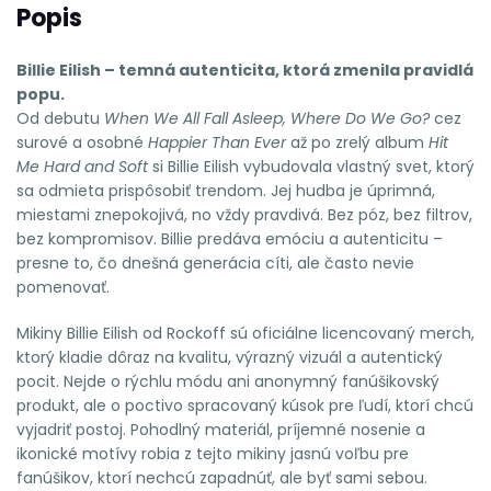
Popis
Billie Eilish – temná autenticita, ktorá zmenila pravidlá
popu.
Od debutu
When We All Fall Asleep, Where Do We Go?
cez
surové a osobné
Happier Than Ever
až po zrelý album
Hit
Me Hard and Soft
si Billie Eilish vybudovala vlastný svet, ktorý
sa odmieta prispôsobiť trendom. Jej hudba je úprimná,
miestami znepokojivá, no vždy pravdivá. Bez póz, bez filtrov,
bez kompromisov. Billie predáva emóciu a autenticitu –
presne to, čo dnešná generácia cíti, ale často nevie
pomenovať.
Mikiny Billie Eilish od Rockoff sú oficiálne licencovaný merch,
ktorý kladie dôraz na kvalitu, výrazný vizuál a autentický
pocit. Nejde o rýchlu módu ani anonymný fanúšikovský
produkt, ale o poctivo spracovaný kúsok pre ľudí, ktorí chcú
vyjadriť postoj. Pohodlný materiál, príjemné nosenie a
ikonické motívy robia z tejto mikiny jasnú voľbu pre
fanúšikov, ktorí nechcú zapadnúť, ale byť sami sebou.