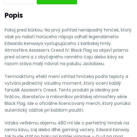
Popis
Pokoj pred búrkou. Na prvý pohľad nenápadný hrnček, ktorý
však po naliatí horúceho nápoja odhalí legendárneho
Edwarda Kenwaya vystupujúceho z karibskej hmly.
Atmosféra Assassin’s Creed IV: Black Flag sa objaví priamo
pred očami a z obyčajného ranného čaju alebo kávy sa
razom stáva malý návrat na palubu Jackdawu.
Termoaktívny efekt mení vzhľad hrnčeka podľa teploty a
vytvára jedinečný vizuálny moment, ktorý ocení každý
fanúšik Assassin’s Creed. Tento produkt je ideálny pre
hráčov, zberateľov a milovníkov pirátskej atmosféry série
Black Flag. Ide o oficiálne licencovaný merch, ktorý ponúka
autentický zážitok pri každom použití.
Vďaka veľkému objemu 480 ml ide o perfektný hrnček na
rannú kávu, čaj alebo dlhé gaming večery. Edward Kenway
tak bude stáť po boku pri každej výprave – či už na mori