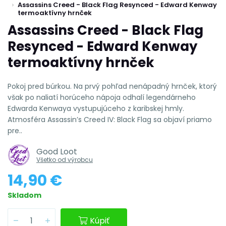
Assassins Creed - Black Flag Resynced - Edward Kenway
termoaktívny hrnček
Assassins Creed - Black Flag
Resynced - Edward Kenway
termoaktívny hrnček
Pokoj pred búrkou. Na prvý pohľad nenápadný hrnček, ktorý
však po naliatí horúceho nápoja odhalí legendárneho
Edwarda Kenwaya vystupujúceho z karibskej hmly.
Atmosféra Assassin’s Creed IV: Black Flag sa objaví priamo
pre..
Good Loot
Všetko od výrobcu
14,90 €
Skladom
Kúpiť