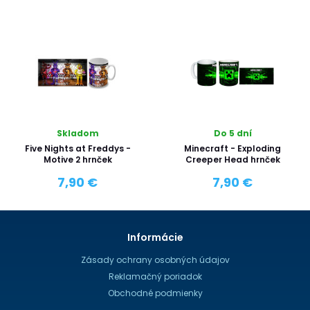
Skladom
Do 5 dní
Five Nights at Freddys -
Minecraft - Exploding
Motive 2 hrnček
Creeper Head hrnček
7,90 €
7,90 €
Informácie
Zásady ochrany osobných údajov
Reklamačný poriadok
Obchodné podmienky