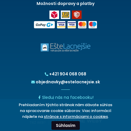
Možnosti dopravy a platby
+421 904 068 068
objednavky@estelacnejsie.sk
Sleduj nás na facebooku!
Prehliadaním týchto stránok nám dávate súhlas
2026 © EšteLacnejšie.sk
na spracovanie cookie súborov. Viac informácií
nájdete na
stránce s informáciami o cookies
.
CHCETE
TIEŽ WEB?
Súhlasím