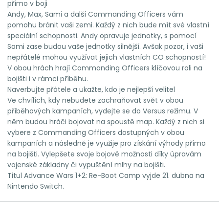
přímo v boji
Andy, Max, Sami a další Commanding Officers vám
pomohu bránit vaši zemi. Každý z nich bude mít své vlastní
speciální schopnosti. Andy opravuje jednotky, s pomocí
Sami zase budou vaše jednotky silnější. Avšak pozor, i vaši
nepřátelé mohou využívat jejich vlastních CO schopností!
V obou hrách hrají Commanding Officers klíčovou roli na
bojišti i v rámci příběhu.
Naverbujte přátele a ukažte, kdo je nejlepší velitel
Ve chvílích, kdy nebudete zachraňovat svět v obou
příběhových kampaních, vydejte se do Versus režimu. V
něm budou hráči bojovat na spoustě map. Každý z nich si
vybere z Commanding Officers dostupných v obou
kampaních a následně je využije pro získání výhody přímo
na bojišti. Vylepšete svoje bojové možnosti díky úpravám
vojenské základny či vypuštění mlhy na bojišti.
Titul Advance Wars 1+2: Re-Boot Camp vyjde 21. dubna na
Nintendo Switch.