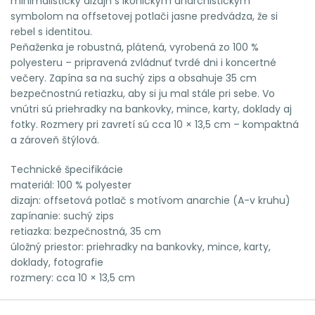
minimalistický dizajn s ikonickým anarchistickým
symbolom na offsetovej potlači jasne predvádza, že si
rebel s identitou.
Peňaženka je robustná, plátená, vyrobená zo 100 %
polyesteru – pripravená zvládnuť tvrdé dni i koncertné
večery. Zapína sa na suchý zips a obsahuje 35 cm
bezpečnostnú retiazku, aby si ju mal stále pri sebe. Vo
vnútri sú priehradky na bankovky, mince, karty, doklady aj
fotky. Rozmery pri zavretí sú cca 10 × 13,5 cm – kompaktná
a zároveň štýlová.
Technické špecifikácie
materiál: 100 % polyester
dizajn: offsetová potlač s motívom anarchie (A-v kruhu)
zapínanie: suchý zips
retiazka: bezpečnostná, 35 cm
úložný priestor: priehradky na bankovky, mince, karty,
doklady, fotografie
rozmery: cca 10 × 13,5 cm