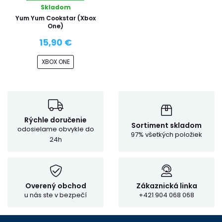
Skladom
Yum Yum Cookstar (Xbox
One)
15,90 €
XBOX ONE
Rýchle doručenie
Sortiment skladom
odosielame obvykle do
97% všetkých položiek
24h
Overený obchod
Zákaznická linka
u nás ste v bezpečí
+421 904 068 068