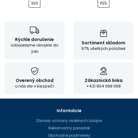
XSX
PS5
Rýchle doručenie
Sortiment skladom
odosielame obvykle do
97% všetkých položiek
24h
Overený obchod
Zákaznická linka
u nás ste v bezpečí
+421 904 068 068
Informácie
Zásady ochrany osobných údajov
Reklamačný poriadok
Obchodné podmienky