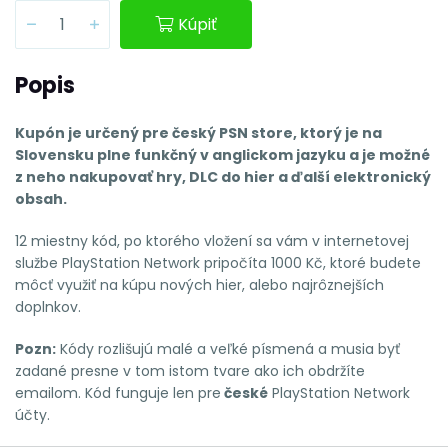
Kúpiť
Popis
Kupón je určený pre český PSN store, ktorý je na
Slovensku plne funkčný v anglickom jazyku a je možné
z neho nakupovať hry, DLC do hier a ďalší elektronický
obsah.
12 miestny kód, po ktorého vložení sa vám v internetovej
službe PlayStation Network pripočíta 1000 Kč, ktoré budete
môcť využiť na kúpu nových hier, alebo najrôznejších
doplnkov.
Pozn:
Kódy rozlišujú malé a veľké písmená a musia byť
zadané presne v tom istom tvare ako ich obdržíte
emailom. Kód funguje len pre
české
PlayStation Network
účty.