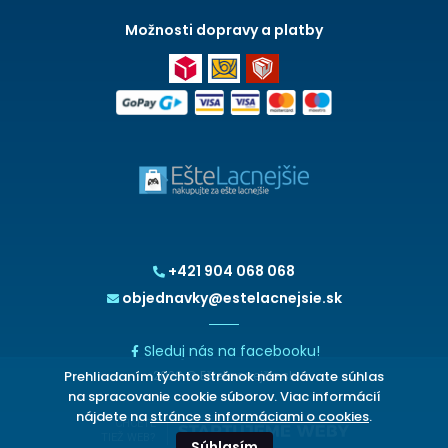
Možnosti dopravy a platby
+421 904 068 068
objednavky@estelacnejsie.sk
Sleduj nás na facebooku!
Prehliadaním týchto stránok nám dávate súhlas
2026 © EšteLacnejšie.sk
na spracovanie cookie súborov. Viac informácií
nájdete na
stránce s informáciami o cookies
.
CHCETE
TIEŽ WEB?
Súhlasím