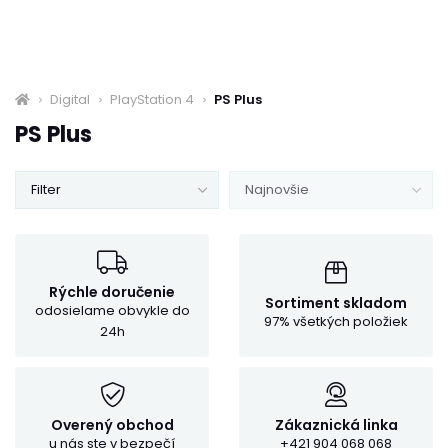
Digital
PlayStation 4
PS Plus
PS Plus
Filter
Najnovšie
Rýchle doručenie
Sortiment skladom
odosielame obvykle do
97% všetkých položiek
24h
Overený obchod
Zákaznická linka
u nás ste v bezpečí
+421 904 068 068