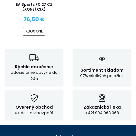
EA Sports FC 27 CZ
(XONE/XSX)
76,50 €
XBOX ONE
Rýchle doručenie
Sortiment skladom
odosielame obvykle do
97% všetkých položiek
24h
Overený obchod
Zákaznická linka
u nás ste v bezpečí
+421 904 068 068