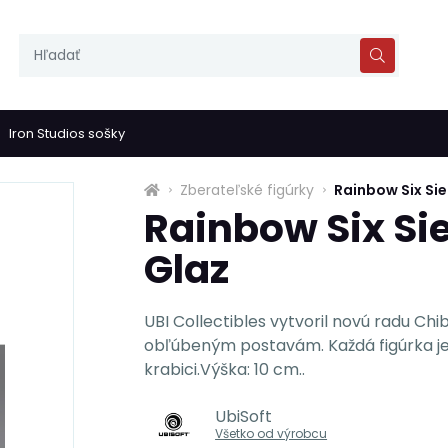
Iron Studios sošky
Zberateľské figúrky
Rainbow Six Sie
Rainbow Six Sie
Glaz
UBI Collectibles vytvoril novú radu Chi
obľúbeným postavám. Každá figúrka je
krabici.Výška: 10 cm..
UbiSoft
Všetko od výrobcu