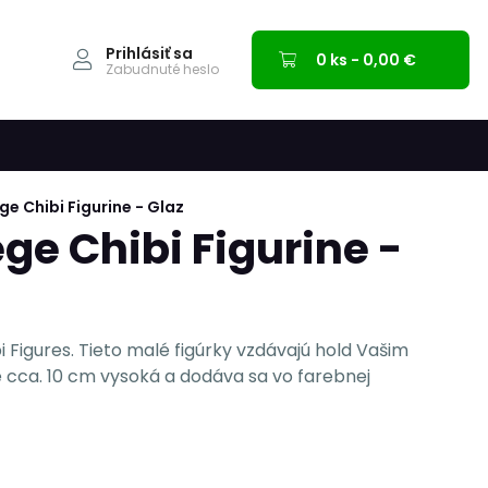
Prihlásiť sa
0 ks - 0,00 €
Zabudnuté heslo
ge Chibi Figurine - Glaz
ge Chibi Figurine -
bi Figures. Tieto malé figúrky vzdávajú hold Vašim
 cca. 10 cm vysoká a dodáva sa vo farebnej