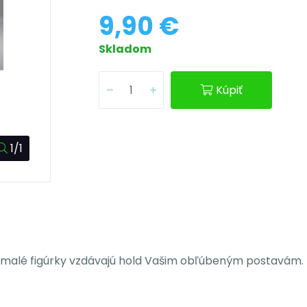
9,90 €
Skladom
Kúpiť
1/1
to malé figúrky vzdávajú hold Vašim obľúbeným postavám. 