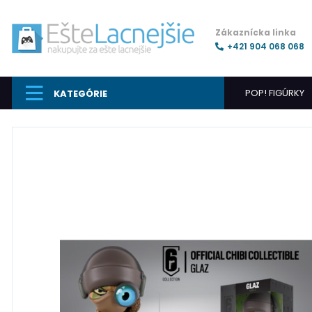
Zákaznícka linka
+421 904 068 068
POP! FIGÚRKY
KATEGÓRIE