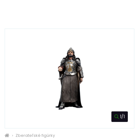
1/1
Zberateľské figúrky