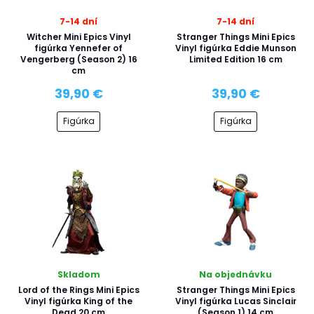
7-14 dní
7-14 dní
Witcher Mini Epics Vinyl
Stranger Things Mini Epics
figúrka Yennefer of
Vinyl figúrka Eddie Munson
Vengerberg (Season 2) 16
Limited Edition 16 cm
cm
39,90 €
39,90 €
Figúrka
Figúrka
Skladom
Na objednávku
Lord of the Rings Mini Epics
Stranger Things Mini Epics
Vinyl figúrka King of the
Vinyl figúrka Lucas Sinclair
Dead 20 cm
(Season 1) 14 cm