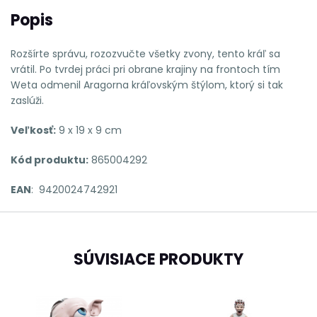
Popis
Rozšírte správu, rozozvučte všetky zvony, tento kráľ sa
vrátil. Po tvrdej práci pri obrane krajiny na frontoch tím
Weta odmenil Aragorna kráľovským štýlom, ktorý si tak
zaslúži.
Veľkosť:
9 x 19 x 9 cm
Kód produktu:
865004292
EAN
: 9420024742921
SÚVISIACE PRODUKTY