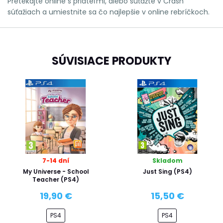
Pretekajte online s priateľmi, alebo súťažte v Crash
súťažiach a umiestnite sa čo najlepšie v online rebríčkoch.
SÚVISIACE PRODUKTY
7-14 dní
Skladom
My Universe - School
Just Sing (PS4)
Teacher (PS4)
19,90 €
15,50 €
PS4
PS4