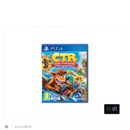
1/1
závodná