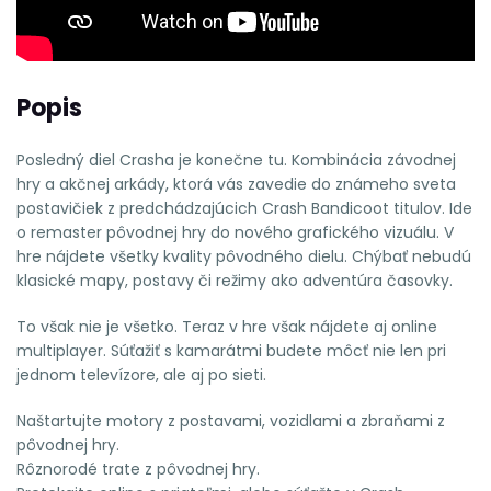
Popis
Posledný diel Crasha je konečne tu. Kombinácia závodnej
hry a akčnej arkády, ktorá vás zavedie do známeho sveta
postavičiek z predchádzajúcich Crash Bandicoot titulov. Ide
o remaster pôvodnej hry do nového grafického vizuálu. V
hre nájdete všetky kvality pôvodného dielu. Chýbať nebudú
klasické mapy, postavy či režimy ako adventúra časovky.
To však nie je všetko. Teraz v hre však nájdete aj online
multiplayer. Súťažiť s kamarátmi budete môcť nie len pri
jednom televízore, ale aj po sieti.
Naštartujte motory z postavami, vozidlami a zbraňami z
pôvodnej hry.
Rôznorodé trate z pôvodnej hry.