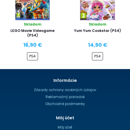
Skladom
Skladom
LEGO Movie Videogame
Yum Yum Cookstar (PS4)
(PS4)
16,90 €
14,90 €
PS4
PS4
Informácie
Zásady ochrany osobných údajov
Reklamačný poriadok
Obchodné podmienky
Môj účet
Môj účet