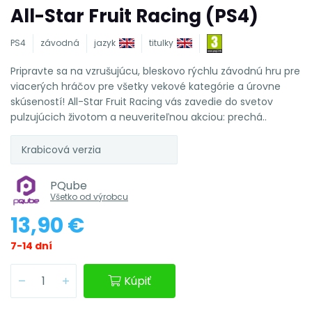
All-Star Fruit Racing (PS4)
PS4
závodná
jazyk
titulky
Pripravte sa na vzrušujúcu, bleskovo rýchlu závodnú hru pre
viacerých hráčov pre všetky vekové kategórie a úrovne
skúseností! All-Star Fruit Racing vás zavedie do svetov
pulzujúcich životom a neuveriteľnou akciou: prechá..
Krabicová verzia
PQube
Všetko od výrobcu
13,90 €
7-14 dní
Kúpiť