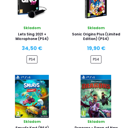
Skladom
Skladom
Lets Sing 2021 +
Sonic Origins Plus (Limited
Microphone (PS4)
Edition) (PS4)
34,50 €
19,90 €
PS4
PS4
Skladom
Skladom
Smurfs Kart (PS4)
Dragons - Dawn of New