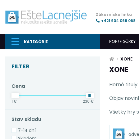
Zákaznícka linka
+421 904 068 068
POP! FIGÚRKY
KATEGÓRIE
XONE
FILTER
XONE
Herné titul
Cena
Objav novink
1 €
230 €
Všetky hry s
Stav skladu
7-14 dní
adve
Skladom