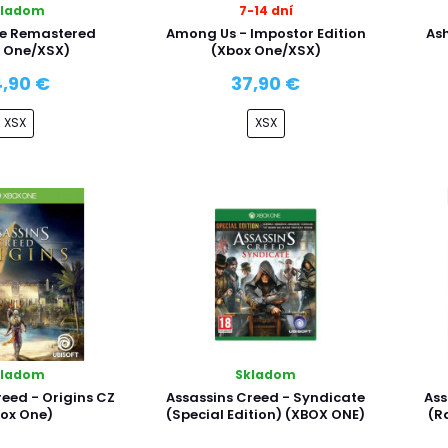
kladom
7-14 dní
e Remastered
Among Us - Impostor Edition
As
 One/XSX)
(Xbox One/XSX)
,90 €
37,90 €
XSX
XSX
kladom
Skladom
reed - Origins CZ
Assassins Creed - Syndicate
Ass
ox One)
(Special Edition) (XBOX ONE)
(R