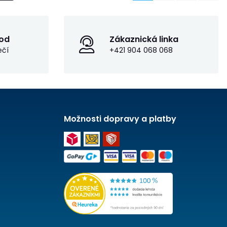
od
Zákaznická linka
ečí
+421 904 068 068
Možnosti dopravy a platby