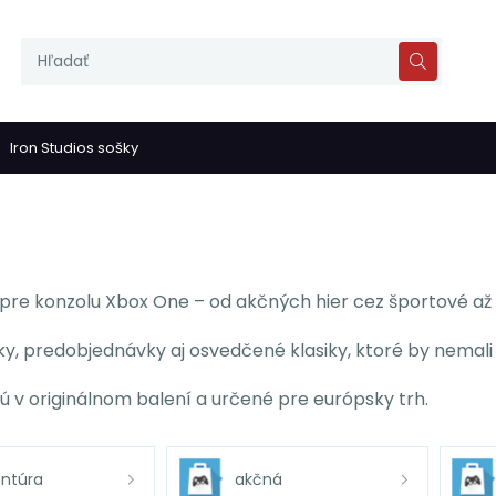
Iron Studios sošky
y pre konzolu Xbox One – od akčných hier cez športové až
y, predobjednávky aj osvedčené klasiky, ktoré by nemali 
ú v originálnom balení a určené pre európsky trh.
ntúra
akčná