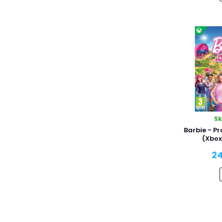
SQARE ENIX
Square Enix
TEAM 17
Telltale Games
THQ
THQ Nordic
UBISOFT
UbiSoft
Warner Bros
S
Wired Productions
Barbie - Pr
(Xbox
24