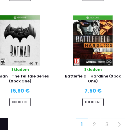
Skladom
Skladom
an - The Telltale Series
Battlefield - Hardline (Xbox
(Xbox One)
One)
15,90 €
7,50 €
XBOX ONE
XBOX ONE
1
2
3