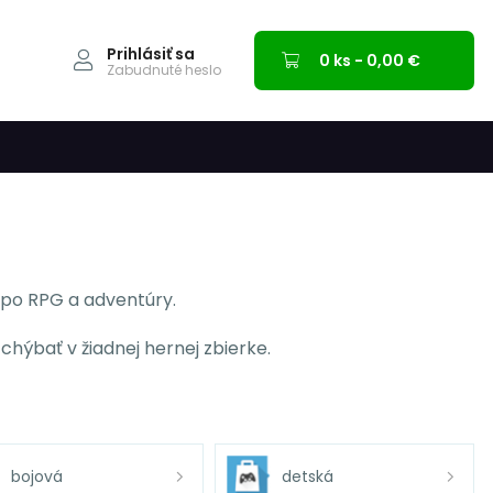
Prihlásiť sa
0 ks - 0,00 €
Zabudnuté heslo
 po RPG a adventúry.
chýbať v žiadnej hernej zbierke.
bojová
detská