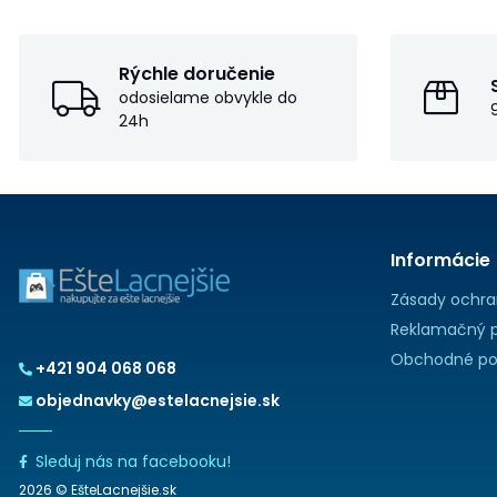
Rýchle doručenie
odosielame obvykle do
24h
Informácie
Zásady ochra
Reklamačný p
Obchodné po
+421 904 068 068
objednavky@estelacnejsie.sk
Sleduj nás na facebooku!
2026 © EšteLacnejšie.sk