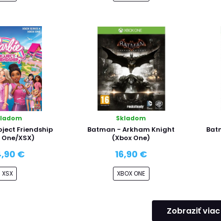
kladom
Skladom
oject Friendship
Batman - Arkham Knight
Batm
 One/XSX)
(Xbox One)
,90 €
16,90 €
XSX
XBOX ONE
Zobraziť viac