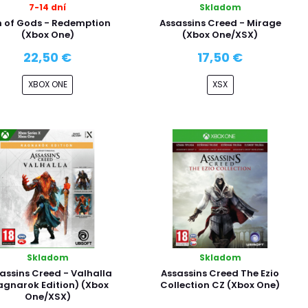
7-14 dní
Skladom
h of Gods - Redemption
Assassins Creed - Mirage
(Xbox One)
(Xbox One/XSX)
22,50 €
17,50 €
XBOX ONE
XSX
Skladom
Skladom
assins Creed - Valhalla
Assassins Creed The Ezio
agnarok Edition) (Xbox
Collection CZ (Xbox One)
One/XSX)