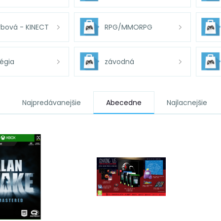
bová - KINECT
RPG/MMORPG
tégia
závodná
Najpredávanejšie
Abecedne
Najlacnejšie