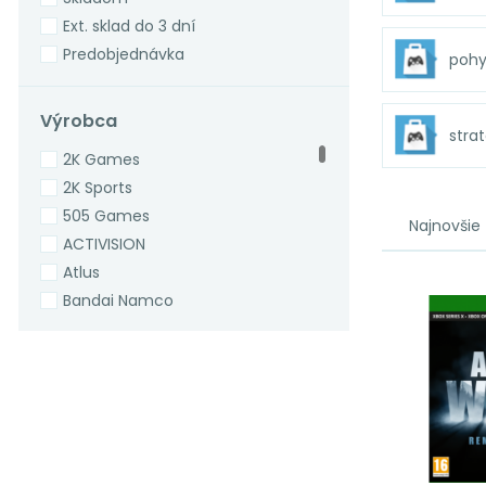
Ext. sklad do 3 dní
Predobjednávka
pohy
Výrobca
stra
2K Games
2K Sports
505 Games
Najnovšie
ACTIVISION
Atlus
Bandai Namco
Bethesda
Bethesda Softworks
Big Ben Entertainment
CAPCOM
CD Projekt
CITY Interactive