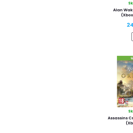
Deep Silver
S
Alan Wak
Disney
(Xbox
EA
24
Fireshine Games
Focus
Funbox Media
Gearbox Publishing
Gearbox Software
Good Shepherd Entertainment
Just For Games
Kalypso Media
KOCH Media
KONAMI
Madgamer
Majesco
S
Assassins C
Maximum Games
(Xb
Merge Games