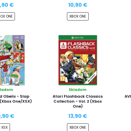
6,90 €
10,90 €
BOX ONE
XBOX ONE
kladom
Skladom
d Obelix - Slap
Atari Flashback Classics
AVI
2 (Xbox One/XSX)
Collection - Vol. 2 (Xbox
One)
,90 €
13,90 €
XSX
XBOX ONE