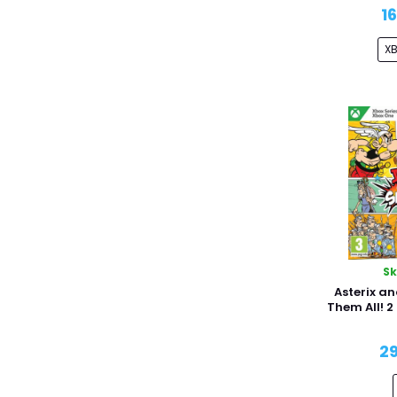
Microids
1
Microsoft
X
Milestone
Nacon
Nacon Gaming
Namco Bandai Games
Nighthawk Interactive
Nordic Games
Outright Games
Paradox Interactive
PQube
Raiser Games
S
Ravenscourt
Asterix an
Red Art Games
Them All! 
Reef Entertainment
29
Saber Interactive
SEGA
Soedesco