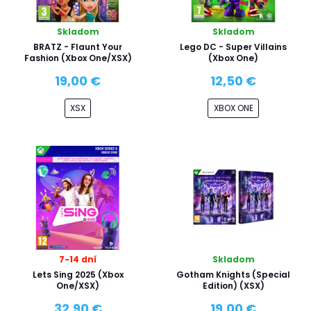
Skladom
Skladom
BRATZ - Flaunt Your
Lego DC - Super Villains
Fashion (Xbox One/XSX)
(Xbox One)
19,00 €
12,50 €
XSX
XBOX ONE
7-14 dní
Skladom
Lets Sing 2025 (Xbox
Gotham Knights (Special
One/XSX)
Edition) (XSX)
32,90 €
19,00 €