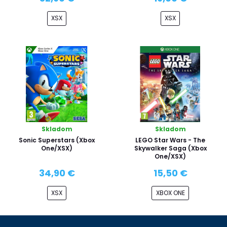
XSX
XSX
Skladom
Skladom
Sonic Superstars (Xbox
LEGO Star Wars - The
One/XSX)
Skywalker Saga (Xbox
One/XSX)
34,90 €
15,50 €
XSX
XBOX ONE