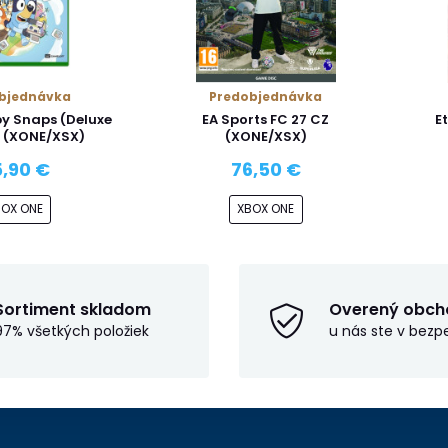
bjednávka
Predobjednávka
y Snaps (Deluxe
EA Sports FC 27 CZ
E
) (XONE/XSX)
(XONE/XSX)
,90 €
76,50 €
BOX ONE
XBOX ONE
Sortiment skladom
Overený obch
97% všetkých položiek
u nás ste v bezp