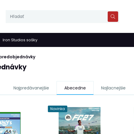
Iron Studios sošky
predobjednávky
ednávky
Najpredávanejšie
Abecedne
Najlacnejšie
Novinka