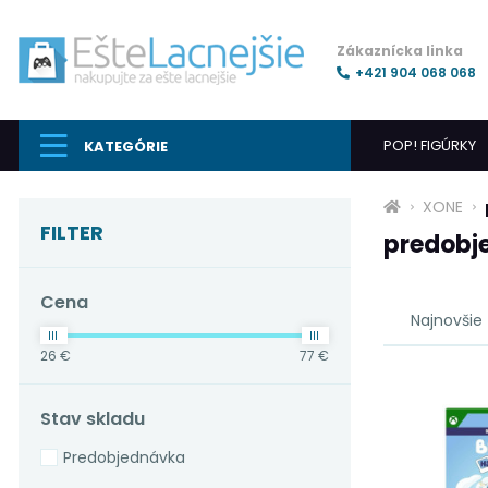
Zákaznícka linka
+421 904 068 068
POP! FIGÚRKY
KATEGÓRIE
XONE
FILTER
predobj
Cena
Najnovšie
26 €
77 €
Stav skladu
Predobjednávka