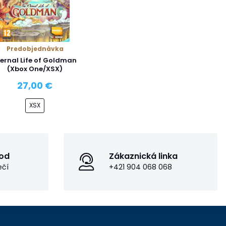
Predobjednávka
ternal Life of Goldman
(Xbox One/XSX)
27,00 €
XSX
od
Zákaznická linka
ečí
+421 904 068 068