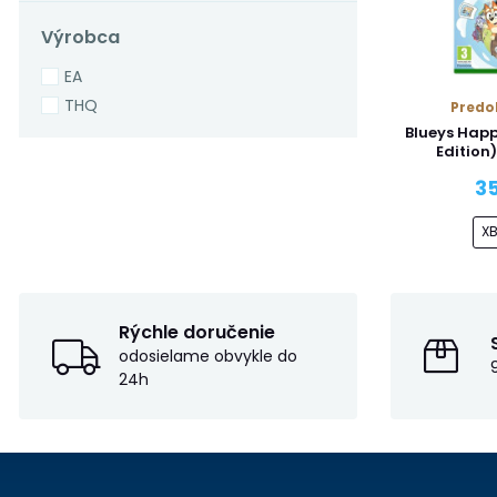
Výrobca
EA
THQ
Predo
Blueys Happ
Edition
35
X
Rýchle doručenie
odosielame obvykle do
24h