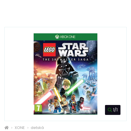
1/1
XONE
detská