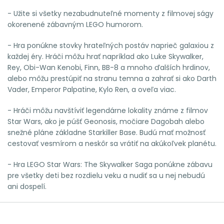
- Užite si všetky nezabudnuteľné momenty z filmovej ságy
okorenené zábavným LEGO humorom.
- Hra ponúkne stovky hrateľných postáv naprieč galaxiou z
každej éry. Hráči môžu hrať napríklad ako Luke Skywalker,
Rey, Obi-Wan Kenobi, Finn, BB-8 a mnoho ďalších hrdinov,
alebo môžu prestúpiť na stranu temna a zahrať si ako Darth
Vader, Emperor Palpatine, Kylo Ren, a oveľa viac.
- Hráči môžu navštíviť legendárne lokality známe z filmov
Star Wars, ako je púšť Geonosis, močiare Dagobah alebo
snežné pláne základne Starkiller Base. Budú mať možnosť
cestovať vesmírom a neskôr sa vrátiť na akúkoľvek planétu.
- Hra LEGO Star Wars: The Skywalker Saga ponúkne zábavu
pre všetky deti bez rozdielu veku a nudiť sa u nej nebudú
ani dospelí.