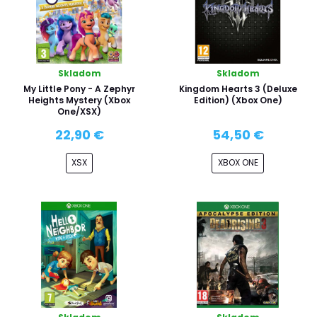
Skladom
Skladom
My Little Pony - A Zephyr
Kingdom Hearts 3 (Deluxe
Heights Mystery (Xbox
Edition) (Xbox One)
One/XSX)
22,90 €
54,50 €
XSX
XBOX ONE