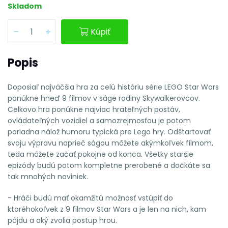
Skladom
Kúpiť
Popis
Doposiaľ najväčšia hra za celú históriu série LEGO Star Wars
ponúkne hneď 9 filmov v ságe rodiny Skywalkerovcov.
Celkovo hra ponúkne najviac hrateľných postáv,
ovládateľných vozidiel a samozrejmosťou je potom
poriadna nálož humoru typická pre Lego hry. Odštartovať
svoju výpravu naprieč ságou môžete akýmkoľvek filmom,
teda môžete začať pokojne od konca. Všetky staršie
epizódy budú potom kompletne prerobené a dočkáte sa
tak mnohých noviniek.
- Hráči budú mať okamžitú možnosť vstúpiť do
ktoréhokoľvek z 9 filmov Star Wars a je len na nich, kam
pôjdu a aký zvolia postup hrou.