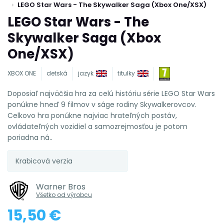
LEGO Star Wars - The Skywalker Saga (Xbox One/XSX)
LEGO Star Wars - The
Skywalker Saga (Xbox
One/XSX)
XBOX ONE
detská
jazyk
titulky
Doposiaľ najväčšia hra za celú históriu série LEGO Star Wars
ponúkne hneď 9 filmov v ságe rodiny Skywalkerovcov.
Celkovo hra ponúkne najviac hrateľných postáv,
ovládateľných vozidiel a samozrejmosťou je potom
poriadna ná..
Krabicová verzia
Warner Bros
Všetko od výrobcu
15,50 €